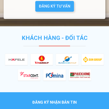
ĐĂNG KÝ TƯ VẤN
KHÁCH HÀNG - ĐỐI TÁC
ĐĂNG KÝ NHẬN BẢN TIN