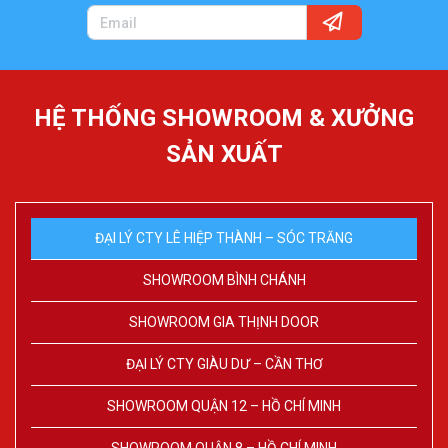
HỆ THỐNG SHOWROOM & XƯỞNG
SẢN XUẤT
ĐẠI LÝ CTY LÊ HIỆP THÀNH – SÓC TRĂNG
SHOWROOM BÌNH CHÁNH
SHOWROOM GIA THỊNH DOOR
ĐẠI LÝ CTY GIÀU DƯ – CẦN THƠ
SHOWROOM QUẬN 12 – HỒ CHÍ MINH