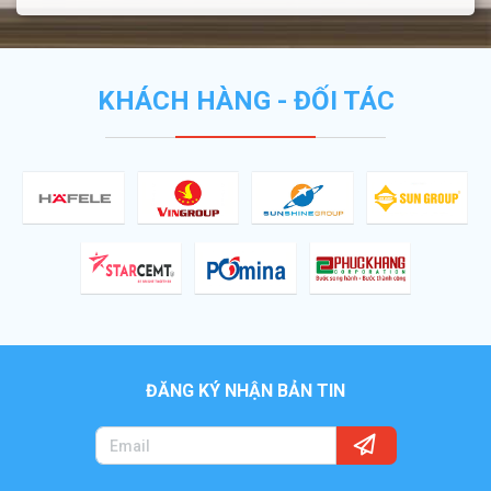
KHÁCH HÀNG - ĐỐI TÁC
ĐĂNG KÝ NHẬN BẢN TIN