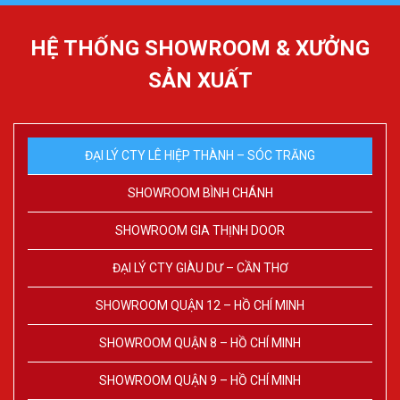
HỆ THỐNG SHOWROOM & XƯỞNG
SẢN XUẤT
ĐẠI LÝ CTY LÊ HIỆP THÀNH – SÓC TRĂNG
SHOWROOM BÌNH CHÁNH
SHOWROOM GIA THỊNH DOOR
ĐẠI LÝ CTY GIÀU DƯ – CẦN THƠ
SHOWROOM QUẬN 12 – HỒ CHÍ MINH
SHOWROOM QUẬN 8 – HỒ CHÍ MINH
SHOWROOM QUẬN 9 – HỒ CHÍ MINH