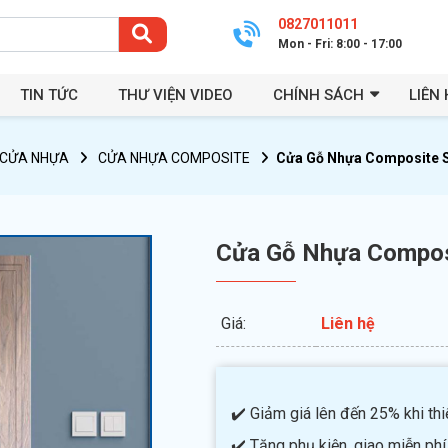
0827011011
Mon - Fri: 8:00 - 17:00
TIN TỨC
THƯ VIỆN VIDEO
CHÍNH SÁCH
LIÊN 
CỬA NHỰA
CỬA NHỰA COMPOSITE
Cửa Gỗ Nhựa Composite 
Cửa Gỗ Nhựa Compos
Giá:
Liên hệ
✔️ Giảm giá lên đến 25% khi thiế
✔️ Tặng phụ kiện, giao miễn phí