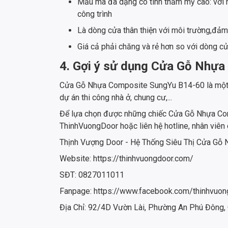
Mẫu mã đa dạng có tính thẩm mỹ cao: với n
công trình
Là dòng cửa thân thiện với môi trường,đả
Giá cả phải chăng và rẻ hơn so với dòng cử
4. Gợi ý sử dụng Cửa Gỗ Nhự
Cửa Gỗ Nhựa Composite SungYu B14-60 là một tr
dự án thi công nhà ở, chung cư,...
Để lựa chọn được những chiếc Cửa Gỗ Nhựa Comp
ThinhVuongDoor hoặc liên hệ hotline, nhân viên 
Thịnh Vượng Door - Hệ Thống Siêu Thị Cửa Gỗ
Website: https://thinhvuongdoor.com/
SĐT: 0827011011
Fanpage: https://www.facebook.com/thinhvuon
Địa Chỉ: 92/4D Vườn Lài, Phường An Phú Đông,