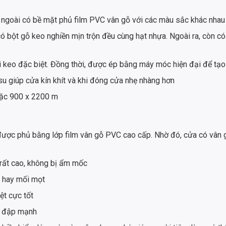
:
ngoài có bề mặt phủ film PVC vân gỗ với các màu sắc khác nhau
 bột gỗ keo nghiền mịn trộn đều cùng hạt nhựa. Ngoài ra, còn c
oại keo đặc biệt. Đồng thời, được ép bằng máy móc hiện đại để tạ
 giúp cửa kín khít và khi đóng cửa nhẹ nhàng hơn
oặc 900 x 2200 m
c phủ bằng lớp film vân gỗ PVC cao cấp. Nhờ đó, cửa có vân gỗ
rất cao, không bị ẩm mốc
t hay mối mọt
ệt cực tốt
va đập mạnh