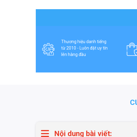
Thương hiệu danh tiếng
từ 2010 - Luôn đặt uy tín
lên hàng đầu
C
Nội dung bài viết: