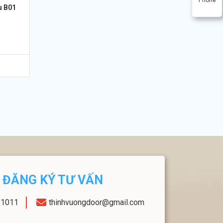
u B01
ĐĂNG KÝ TƯ VẤN
11011
thinhvuongdoor@gmail.com