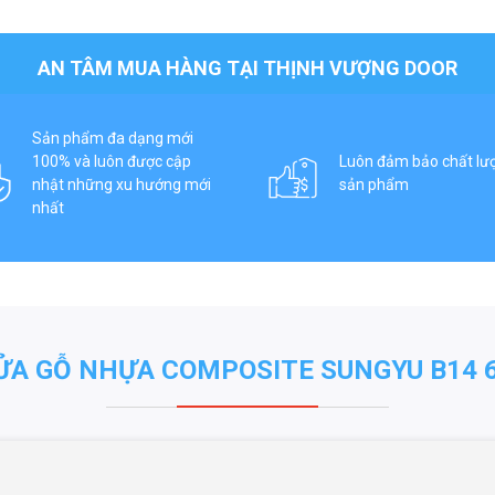
AN TÂM MUA HÀNG TẠI THỊNH VƯỢNG DOOR
Sản phẩm đa dạng mới
100% và luôn được cập
Luôn đảm bảo chất lư
nhật những xu hướng mới
sản phẩm
nhất
ỬA GỖ NHỰA COMPOSITE SUNGYU B14 