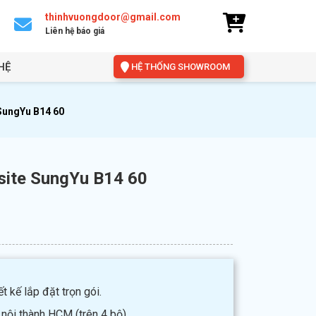
thinhvuongdoor@gmail.com
Liên hệ báo giá
HỆ
HỆ THỐNG SHOWROOM
SungYu B14 60
ite SungYu B14 60
t kế lắp đặt trọn gói.
 nội thành HCM (trên 4 bộ).