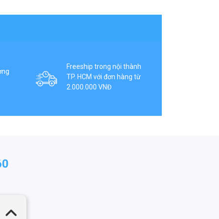
Freeship trong nội thành
ợng
TP. HCM với đơn hàng từ
2.000.000 VNĐ
60