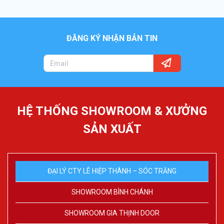
ĐĂNG KÝ NHẬN BẢN TIN
HỆ THỐNG SHOWROOM & XƯỞNG
SẢN XUẤT
ĐẠI LÝ CTY LÊ HIỆP THÀNH – SÓC TRĂNG
SHOWROOM BÌNH CHÁNH
SHOWROOM GIA THỊNH DOOR