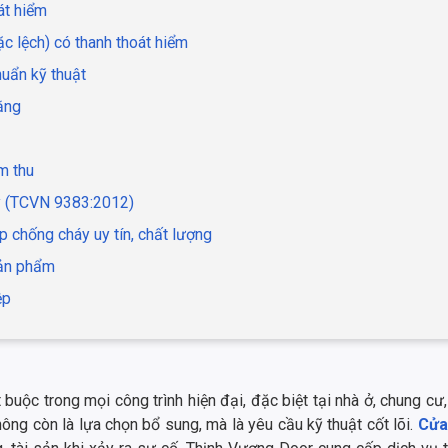
át hiểm
c lệch) có thanh thoát hiểm
huẩn kỹ thuật
ằng
m thu
áy (TCVN 9383:2012)
p chống cháy uy tín, chất lượng
sản phẩm
ệp
buộc trong mọi công trình hiện đại, đặc biệt tại nhà ở, chung c
ng còn là lựa chọn bổ sung, mà là yêu cầu kỹ thuật cốt lõi.
Cửa