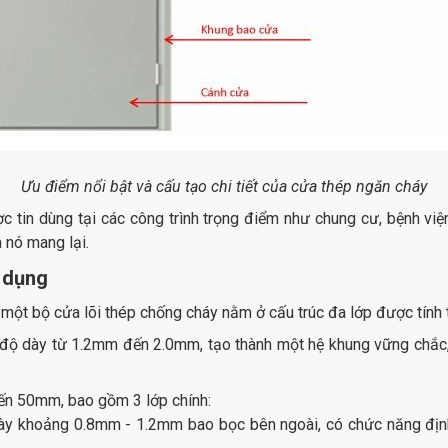
Ưu điểm nổi bật và cấu tạo chi tiết của cửa thép ngăn cháy
 tin dùng tại các công trình trọng điểm như chung cư, bệnh việ
 nó mang lại.
n dụng
 một bộ cửa lõi thép chống cháy nằm ở cấu trúc đa lớp được tính 
độ dày từ 1.2mm đến 2.0mm, tạo thành một hệ khung vững chắc, c
ến 50mm, bao gồm 3 lớp chính:
ày khoảng 0.8mm - 1.2mm bao bọc bên ngoài, có chức năng định