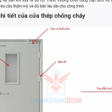
g, tài sản khi xảy ra sự cố. Thịnh Vượng Door cung cấp dịch vụ
u cầu thẩm mỹ và độ bền lâu dài cho công trình.
chi tiết của cửa thép chống cháy