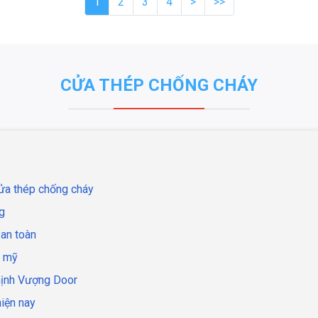
1
2
3
4
>
>>
CỬA THÉP CHỐNG CHÁY
 cửa thép chống cháy
g
an toàn
m mỹ
Thịnh Vượng Door
iện nay