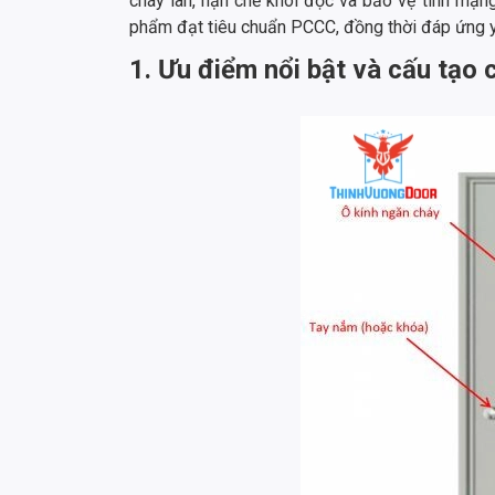
cháy lan, hạn chế khói độc và bảo vệ tính mạn
phẩm đạt tiêu chuẩn PCCC, đồng thời đáp ứng yê
1. Ưu điểm nổi bật và cấu tạo 