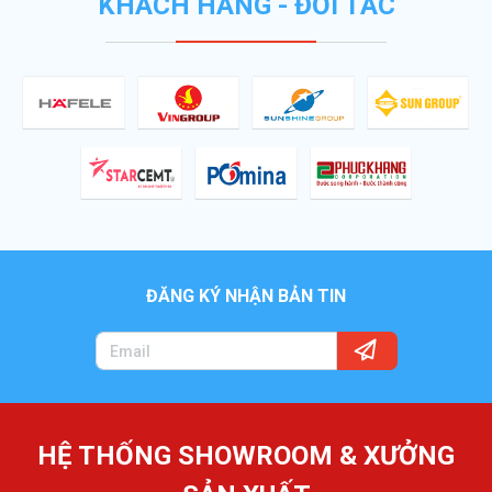
KHÁCH HÀNG - ĐỐI TÁC
ĐĂNG KÝ NHẬN BẢN TIN
HỆ THỐNG SHOWROOM & XƯỞNG