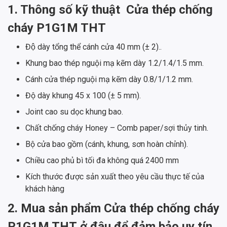
1. Thông số kỹ thuật
Cửa thép chống
cháy P1G1M THT
Độ dày tổng thể cánh cửa 40 mm (± 2)..
Khung bao thép nguội mạ kẽm dày 1.2/1.4/1.5 mm.
Cánh cửa thép nguội mạ kẽm dày 0.8/1/1.2 mm.
Độ dày khung 45 x 100 (± 5 mm).
Joint cao su dọc khung bao.
Chất chống cháy Honey – Comb paper/sợi thủy tinh.
Bộ cửa bao gồm (cánh, khung, sơn hoàn chỉnh).
Chiều cao phủ bì tối đa không quá 2400 mm
Kích thước được sản xuất theo yêu cầu thực tế của
khách hàng
2. Mua sản phẩm
Cửa thép chống cháy
P1G1M THT ở đâu để đảm bảo uy tín,