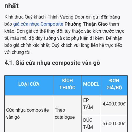
nhất
Kính thưa Quý khách, Thịnh Vượng Door xin gửi đến bảng
báo
giá cửa nhựa Composite
Phường Thuận Giao
tham
khảo. Đơn giá có thể thay đổi tùy thuộc vào kích thước thực
tế, mẫu mã, độ dày tường và các phụ kiện đi kèm. Để nhận
báo giá chính xác nhất, Quý khách vui lòng liên hệ trực tiếp
với chúng tôi.
4.1. Giá cửa nhựa composite vân gỗ
KÍCH
ĐƠN
LOẠI CỬA
MODEL
THƯỚC
GIÁ/BỘ
ÉP
4.400.000đ
TẤM
Cửa nhựa composite
Theo
vân gỗ
catalogue
ĐÚC
5.600.000đ
TẤM