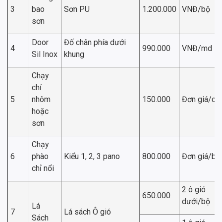
3
bao
Sơn PU
1.200.000
VNĐ/bộ
sơn
Door
Đố chân phía dưới
4
990.000
VNĐ/md
Sil Inox
khung
Chạy
chỉ
5
nhôm
150.000
Đơn giá/chỉ
hoặc
sơn
Chạy
6
phào
Kiểu 1, 2, 3 pano
800.000
Đơn giá/bộ
chỉ nổi
2 ô gió
650.000
dưới/bộ
Lá
7
Lá sách Ô gió
Sách