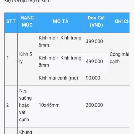
kiện và dịch vụ đi kèm:
HẠNG
Đơn Giá
STT
MÔ TẢ
GHI CHÚ
MỤC
(VNĐ)
Kính mờ + Kính trong
399.000
5mm
Kính 5
Công mài
1
Kính mờ + Kính trong
ly
499.000
cạnh
8mm
Kính mài cạnh (md)
90.000
Nẹp
vuông
2
hoặc
10x45mm
200.000
vát
cạnh
Khung