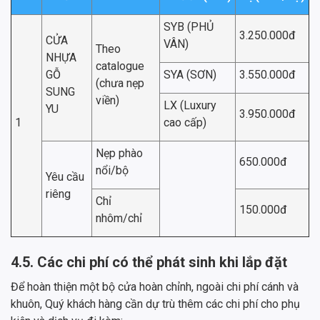
SYB (PHỦ
3.250.000đ
CỬA
VÂN)
Theo
NHỰA
catalogue
GỖ
SYA (SƠN)
3.550.000đ
(chưa nẹp
SUNG
viền)
LX (Luxury
YU
3.950.000đ
1
cao cấp)
Nẹp phào
650.000đ
nổi/bộ
Yêu cầu
riêng
Chỉ
150.000đ
nhôm/chỉ
4.5. Các chi phí có thể phát sinh khi lắp đặt
Để hoàn thiện một bộ cửa hoàn chỉnh, ngoài chi phí cánh và
khuôn, Quý khách hàng cần dự trù thêm các chi phí cho phụ