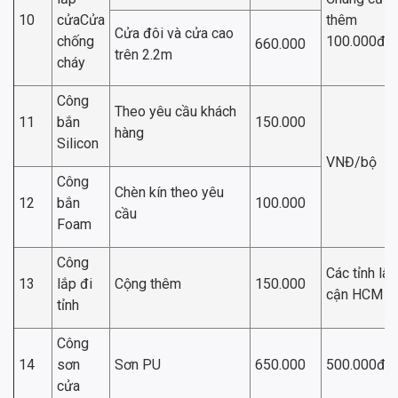
10
cửaCửa
thêm
Cửa đôi và cửa cao
chống
100.000đ/
660.000
trên 2.2m
cháy
Công
Theo yêu cầu khách
11
bắn
150.000
hàng
Silicon
VNĐ/bộ
Công
Chèn kín theo yêu
12
bắn
100.000
cầu
Foam
Công
Các tỉnh lân
13
lắp đi
Cộng thêm
150.000
cận HCM
tỉnh
Công
14
sơn
Sơn PU
650.000
500.000đ/
cửa