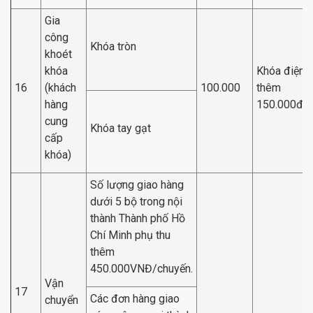
Gia
công
Khóa tròn
khoét
khóa
Khóa điện t
16
(khách
100.000
thêm
hàng
150.000đ/
cung
Khóa tay gạt
cấp
khóa)
Số lượng giao hàng
dưới 5 bộ trong nội
thành Thành phố Hồ
Chí Minh phụ thu
thêm
450.000VNĐ/chuyến.
Vận
17
Các đơn hàng giao
chuyển