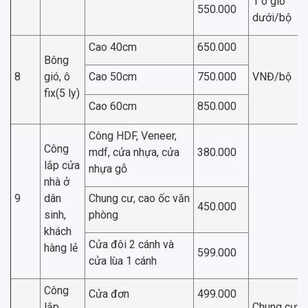
1 ô gió
550.000
dưới/bộ
Cao 40cm
650.000
Bông
8
gió, ô
Cao 50cm
750.000
VNĐ/bộ
fix(5 ly)
Cao 60cm
850.000
Công HDF, Veneer,
Công
mdf, cửa nhựa, cửa
380.000
lắp cửa
nhựa gỗ
nhà ở
9
dân
Chung cư, cao ốc văn
450.000
sinh,
phòng
khách
Cửa đôi 2 cánh và
hàng lẻ
599.000
cửa lùa 1 cánh
Công
Cửa đơn
499.000
lắp
Chung cư