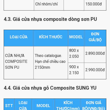
Chỉ nhôm/chỉ
150.000đ
4.3. Giá cửa nhựa composite dòng sơn PU
ĐƠN
LOẠI CỬA
KÍCH THƯỚC
MODEL
GIÁ/BỘ
800 x
2.890.000đ
CỬA NHỰA
Theo catalogue.
2.050
COMPOSITE
Hạn chế chiều cao
900 x
SƠN PU
2150mm
2.990.000đ
2.150
4.4. Giá cửa nhựa gỗ Composite SUNG YU
LOẠI
KÍCH
ĐƠN GIÁ
STT
MODEL
CỬA
THƯỚC(mm)
BỘ(VNĐ/Bộ)