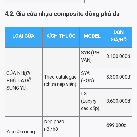
4.2. Giá cửa nhựa composite dòng phủ da
ĐƠN
LOẠI CỬA
KÍCH THƯỚC
MODEL
GIÁ/BỘ
SYB (PHỦ
3.100.000đ
VÂN)
CỬA NHỰA
SYA
Theo catalogue
3.300.000đ
PHỦ DA GỖ
(SƠN)
(chưa nẹp viền)
SUNG YU
LX
(Luxyry
3.600.000đ
cao cấp)
Nẹp phào
699.000đ
nổi/bộ
Yêu cầu riêng