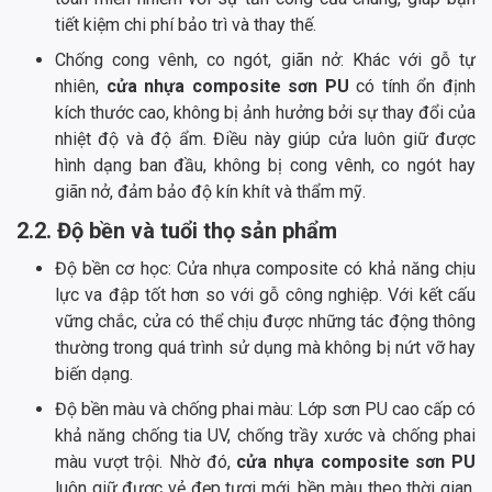
tiết kiệm chi phí bảo trì và thay thế.
Chống cong vênh, co ngót, giãn nở: Khác với gỗ tự
nhiên,
cửa nhựa composite sơn PU
có tính ổn định
kích thước cao, không bị ảnh hưởng bởi sự thay đổi của
nhiệt độ và độ ẩm. Điều này giúp cửa luôn giữ được
hình dạng ban đầu, không bị cong vênh, co ngót hay
giãn nở, đảm bảo độ kín khít và thẩm mỹ.
2.2. Độ bền và tuổi thọ sản phẩm
Độ bền cơ học: Cửa nhựa composite có khả năng chịu
lực va đập tốt hơn so với gỗ công nghiệp. Với kết cấu
vững chắc, cửa có thể chịu được những tác động thông
thường trong quá trình sử dụng mà không bị nứt vỡ hay
biến dạng.
Độ bền màu và chống phai màu: Lớp sơn PU cao cấp có
khả năng chống tia UV, chống trầy xước và chống phai
màu vượt trội. Nhờ đó,
cửa nhựa composite sơn PU
luôn giữ được vẻ đẹp tươi mới, bền màu theo thời gian,