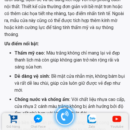
nội thất. Thiết kế cửa thường đơn giản với bề mặt trơn hoặc
có thêm các họa tiết nhẹ nhàng, tạo điểm nhấn tinh tế. Ngoài
ra, mẫu cửa này cũng có thể được tích hợp thêm kính mờ
hoặc kính cường lực để tăng tính thẩm mỹ và sự thông
thoáng.
Ưu điểm nổi bật:
Thẩm mỹ cao:
Màu trắng không chỉ mang lại vẻ đẹp
thanh lịch mà còn giúp không gian trở nên rộng rãi và
sáng sủa hơn.
Dễ dàng vệ sinh:
Bề mặt cửa nhẵn mịn, không bám bụi
và rất dễ lau chùi, giúp cửa luôn giữ được vẻ đẹp như
mới.
Chống nước và chống ẩm:
Với chất liệu nhựa cao cấp,
cửa nhựa 2 cánh màu trắng không bị ảnh hưởng bởi độ
ẩm, rất phù hợp với khí hậu nhiệt đới.
Độ bền tốt:
Sản phẩm có khả năng chống cong vênh,
Giỏ hàng
Chat Face
Zalo
Youtube
mối mọt và chịu được tác động từ môi trường.