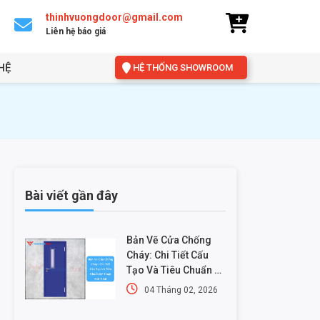
thinhvuongdoor@gmail.com
Liên hệ báo giá
HỆ
HỆ THỐNG SHOWROOM
3
Bài viết gần đây
Bản Vẽ Cửa Chống
Cháy: Chi Tiết Cấu
Tạo Và Tiêu Chuẩn Kỹ
Thuật Mới Nhất
04 Tháng 02, 2026