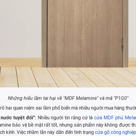
Những hiểu lầm tai hại về "MDF Melamine" và mã "P1G0"
m rõ hai quan niệm sai lầm phổ biến mà nhiều người mua hàng thườ
 nước tuyệt đối":
Nhiều người tin rằng cứ là
cửa MDF phủ Mela
ine bảo vệ bề mặt rất tốt, nhưng sản phẩm này không được thi
ách kính. Việc nhầm lẫn này dẫn đến tình trạng
cửa gỗ công nghiệ