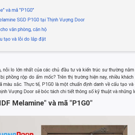
ne" và mã "P1G0"
Melamine SGD P1G0 tại Thịnh Vượng Door
 cho văn phòng, căn hộ
u tạo và lỗi do lắp đặt
, nỗi lo lớn nhất của các chủ đầu tư và kiến trúc sư thường nằm
 bị phồng rộp do ẩm mốc? Trên thị trường hiện nay, nhiều khác
 màu sắc. Thực tế, P1G0 là một chuẩn định danh về cấu tạo và 
Thịnh Vượng Door sẽ bóc tách chi tiết thông số kỹ thuật và những l
"MDF Melamine" và mã "P1G0"