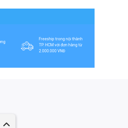
Freeship trong nội thành
ợng
TP. HCM với đơn hàng từ
2.000.000 VNĐ