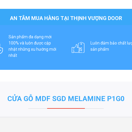
AN TÂM MUA HÀNG TẠI THỊNH VƯỢNG DOOR
Sản phẩm đa dạng mới
100% và luôn được cập
Luôn đảm bảo chất lư
nhật những xu hướng mới
sản phẩm
nhất
CỬA GỖ MDF SGD MELAMINE P1G0