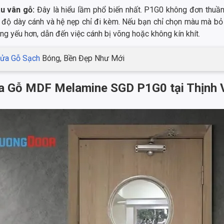
àu vân gỗ:
Đây là hiểu lầm phổ biến nhất. P1G0 không đơn thuầ
o, độ dày cánh và hệ nẹp chỉ đi kèm. Nếu bạn chỉ chọn màu mà 
ng yếu hơn, dẫn đến việc cánh bị võng hoặc không kín khít.
Cửa Gỗ Sạch
Bóng, Bền Đẹp Như Mới
 Cửa Gỗ MDF Melamine SGD P1G0 tại Thịnh