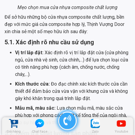
Mẹo chọn mua cửa nhựa composite chất lượng
Để sở hữu những bộ cửa nhựa composite chất lượng, bền
đẹp với mức giá cửa composite hợp lý, Thịnh Vượng Door
xin chia sẻ một số mẹo hữu ích sau đây:
5.1. Xác định rõ nhu cầu sử dụng
Vị trí lắp đặt:
Xác định rõ vị trí lắp đặt cửa (cửa phòng
ngủ, cửa nhà vệ sinh, cửa chính,...) để lựa chọn loại cửa
có tính năng phù hợp (cách âm, chống nước, chống
cháy,...).
Kích thước cửa:
Đo đạc chính xác kích thước cửa cần
thiết để đảm bảo cửa vừa vặn với khung cửa và không
gây khó khăn trong quá trình lắp đặt.
Mẫu mã, màu sắc:
Lựa chọn mẫu mã, màu sắc cửa
phù hợp với phong cách thiết kế tổng thể của ngôi nhà,
tạo sự hài hòa và thẩm mỹ.
Giỏ hàng
Chat Face
Zalo
Youtube
5.2. Kiểm tra chất lượng sản phẩm