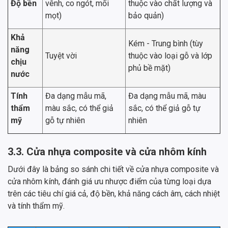
Độ bền
vênh, co ngót, mối
thuộc vào chất lượng và
mọt)
bảo quản)
Khả
Kém - Trung bình (tùy
năng
Tuyệt vời
thuộc vào loại gỗ và lớp
chịu
phủ bề mặt)
nước
Tính
Đa dạng mẫu mã,
Đa dạng mẫu mã, màu
thẩm
màu sắc, có thể giả
sắc, có thể giả gỗ tự
mỹ
gỗ tự nhiên
nhiên
3.3. Cửa nhựa composite và cửa nhôm kính
Dưới đây là bảng so sánh chi tiết về cửa nhựa composite và
cửa nhôm kính, đánh giá ưu nhược điểm của từng loại dựa
trên các tiêu chí giá cả, độ bền, khả năng cách âm, cách nhiệt
và tính thẩm mỹ.