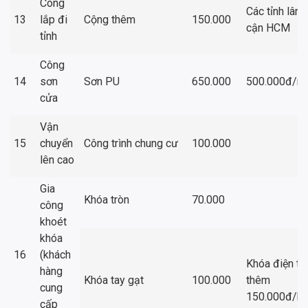
Công
Các tỉnh lân
13
lắp đi
Cộng thêm
150.000
cận HCM
tỉnh
Công
14
sơn
Sơn PU
650.000
500.000đ/m
cửa
Vận
15
chuyển
Công trình chung cư
100.000
lên cao
Gia
Khóa tròn
70.000
công
khoét
khóa
16
(khách
Khóa điện tử
hàng
Khóa tay gạt
100.000
thêm
cung
150.000đ/b
cấp