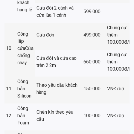
khách
Cửa đôi 2 cánh và
hàng lẻ
599.000
cửa lùa 1 cánh
Chung cư
Công
Cửa đơn
499.000
thêm
lắp
100.000đ/b
10
cửaCửa
Chung cư
chống
Cửa đôi và cửa cao
660.000
thêm
cháy
trên 2.2m
100.000đ/b
Công
Theo yêu cầu khách
11
bắn
150.000
VNĐ/bộ
hàng
Silicon
Công
Chèn kín theo yêu
12
bắn
100.000
VNĐ/bộ
cầu
Foam