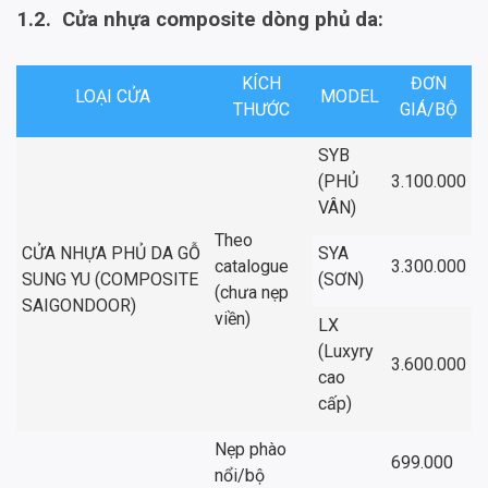
1.2. Cửa nhựa composite dòng phủ da:
KÍCH
ĐƠN
LOẠI CỬA
MODEL
THƯỚC
GIÁ/BỘ
SYB
(PHỦ
3.100.000
VÂN)
Theo
CỬA NHỰA PHỦ DA GỖ
SYA
catalogue
3.300.000
SUNG YU (COMPOSITE
(SƠN)
(chưa nẹp
SAIGONDOOR)
viền)
LX
(Luxyry
3.600.000
cao
cấp)
Nẹp phào
699.000
nổi/bộ