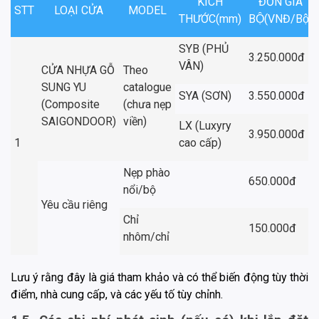
KÍCH
ĐƠN GIÁ
STT
LOẠI CỬA
MODEL
THƯỚC(mm)
BỘ(VNĐ/Bộ)
SYB (PHỦ
3.250.000đ
VÂN)
CỬA NHỰA GỖ
Theo
SUNG YU
catalogue
SYA (SƠN)
3.550.000đ
(Composite
(chưa nẹp
SAIGONDOOR)
viền)
LX (Luxyry
3.950.000đ
1
cao cấp)
Nẹp phào
650.000đ
nổi/bộ
Yêu cầu riêng
Chỉ
150.000đ
nhôm/chỉ
Lưu ý rằng đây là giá tham khảo và có thể biến động tùy thời
điểm, nhà cung cấp, và các yếu tố tùy chỉnh.