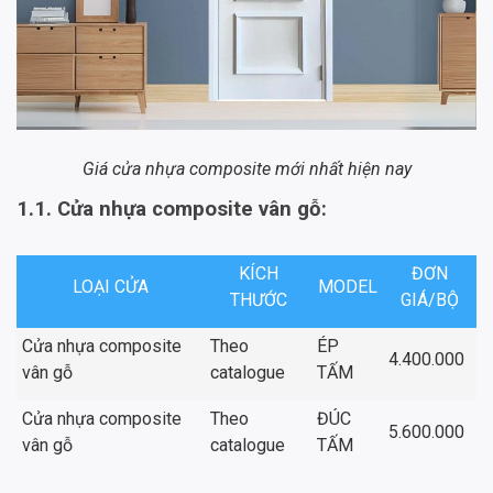
Giá cửa nhựa composite mới nhất hiện nay
1.1. Cửa nhựa composite vân gỗ:
KÍCH
ĐƠN
LOẠI CỬA
MODEL
THƯỚC
GIÁ/BỘ
Cửa nhựa composite
Theo
ÉP
4.400.000
vân gỗ
catalogue
TẤM
Cửa nhựa composite
Theo
ĐÚC
5.600.000
vân gỗ
catalogue
TẤM