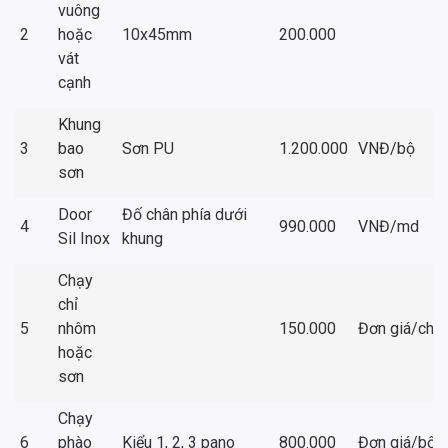
vuông
2
hoặc
10x45mm
200.000
vát
cạnh
Khung
3
bao
Sơn PU
1.200.000
VNĐ/bộ
sơn
Door
Đố chân phía dưới
4
990.000
VNĐ/md
Sil Inox
khung
Chạy
chỉ
5
nhôm
150.000
Đơn giá/chỉ
hoặc
sơn
Chạy
6
phào
Kiểu 1, 2, 3 pano
800.000
Đơn giá/bộ