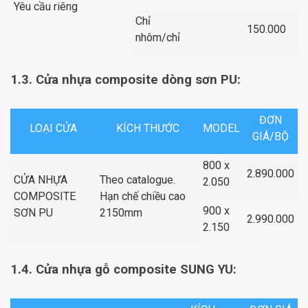
Yêu cầu riêng
Chỉ
150.000
nhôm/chỉ
1.3. Cửa nhựa composite dòng sơn PU:
ĐƠN
LOẠI CỬA
KÍCH THƯỚC
MODEL
GIÁ/BỘ
800 x
2.890.000
CỬA NHỰA
Theo catalogue.
2.050
COMPOSITE
Hạn chế chiều cao
900 x
SƠN PU
2150mm
2.990.000
2.150
1.4. Cửa nhựa gỗ composite SUNG YU: