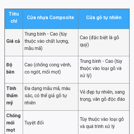
Tiêu
Cửa nhựa Composite
Cửa gỗ tự nhiên
chí
Trung bình - Cao (tùy
Cao (đặc biệt là gỗ
Giá cả
thuộc vào chất lượng,
quý)
mẫu mã)
Trung bình - Cao (tùy
Độ
Cao (chống cong vênh,
thuộc vào loại gỗ và
bền
co ngót, mối mọt)
xử lý)
Tính
Đa dạng mẫu mã, màu
Vẻ đẹp tự nhiên, sang
thẩm
sắc, có thể giả gỗ tự
trọng, vân gỗ độc đáo
mỹ
nhiên
Chống
Tùy thuộc vào loại gỗ
mối
Tuyệt đối
và quá trình xử lý
mọt