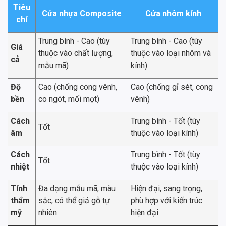
Tiêu
Cửa nhựa Composite
Cửa nhôm kính
chí
Trung bình - Cao (tùy
Trung bình - Cao (tùy
Giá
thuộc vào chất lượng,
thuộc vào loại nhôm và
cả
mẫu mã)
kính)
Độ
Cao (chống cong vênh,
Cao (chống gỉ sét, cong
bền
co ngót, mối mọt)
vênh)
Cách
Trung bình - Tốt (tùy
Tốt
âm
thuộc vào loại kính)
Cách
Trung bình - Tốt (tùy
Tốt
nhiệt
thuộc vào loại kính)
Tính
Đa dạng mẫu mã, màu
Hiện đại, sang trọng,
thẩm
sắc, có thể giả gỗ tự
phù hợp với kiến trúc
mỹ
nhiên
hiện đại