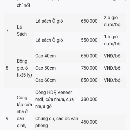
chỉ nổi
2 ô gió
Lá sách Ô gió
650.000
dưới/bộ
Lá
7
Sách
1 ô gió
Lá sách Ô gió
550.000
dưới/bộ
Cao 40cm
650.000
VNĐ/bộ
Bông
8
gió, ô
Cao 50cm
750.000
VNĐ/bộ
fix(5 ly)
Cao 60cm
850.000
VNĐ/bộ
Công HDF, Veneer,
Công
mdf, cửa nhựa, cửa
380.000
lắp cửa
nhựa gỗ
nhà ở
9
dân
Chung cư, cao ốc văn
450.000
sinh,
phòng