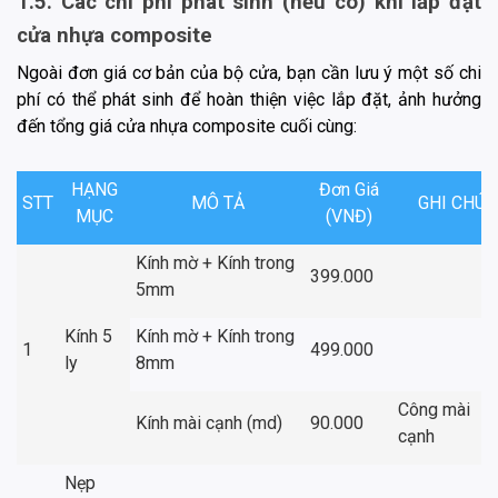
1.5. Các chi phí phát sinh (nếu có) khi lắp đặt
cửa nhựa composite
Ngoài đơn giá cơ bản của bộ cửa, bạn cần lưu ý một số chi
phí có thể phát sinh để hoàn thiện việc lắp đặt, ảnh hưởng
đến tổng giá cửa nhựa composite cuối cùng:
HẠNG
Đơn Giá
STT
MÔ TẢ
GHI CHÚ
MỤC
(VNĐ)
Kính mờ + Kính trong
399.000
5mm
Kính 5
Kính mờ + Kính trong
1
499.000
ly
8mm
Công mài
Kính mài cạnh (md)
90.000
cạnh
Nẹp