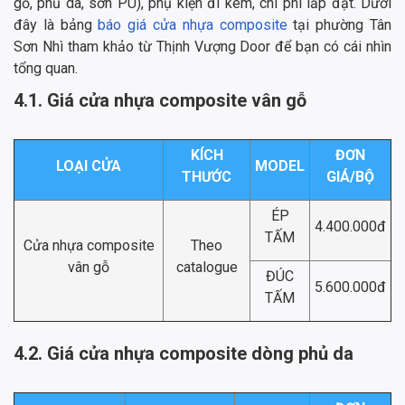
gỗ, phủ da, sơn PU), phụ kiện đi kèm, chi phí lắp đặt. Dưới
đây là bảng
báo giá cửa nhựa composite
tại phường Tân
Sơn Nhì tham khảo từ Thịnh Vượng Door để bạn có cái nhìn
tổng quan.
4.1. Giá cửa nhựa composite vân gỗ
KÍCH
ĐƠN
LOẠI CỬA
MODEL
THƯỚC
GIÁ/BỘ
ÉP
4.400.000đ
TẤM
Cửa nhựa composite
Theo
vân gỗ
catalogue
ĐÚC
5.600.000đ
TẤM
4.2. Giá cửa nhựa composite dòng phủ da