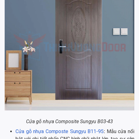
Cửa gỗ nhựa Composite Sungyu B03-43
Cửa gỗ nhựa Composte Sungyu B11-95
:
Mẫu cửa nổi
bật với chi tiết nhấn CNC hình chữ nhật lớn, tạo sự cân