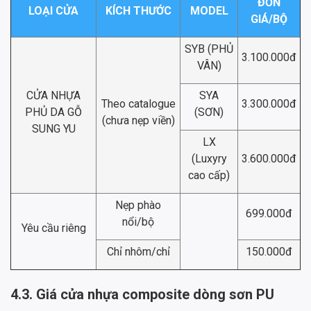
ĐƠN
LOẠI CỬA
KÍCH THƯỚC
MODEL
GIÁ/BỘ
SYB (PHỦ
3.100.000đ
VÂN)
CỬA NHỰA
SYA
Theo catalogue
3.300.000đ
PHỦ DA GỖ
(SƠN)
(chưa nẹp viền)
SUNG YU
LX
(Luxyry
3.600.000đ
cao cấp)
Nẹp phào
699.000đ
nổi/bộ
Yêu cầu riêng
Chỉ nhôm/chỉ
150.000đ
4.3. Giá cửa nhựa composite dòng sơn PU