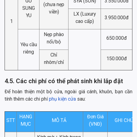
GỖ
SYA (SƠN)
3.550.000đ
(chưa nẹp
SUNG
viền)
LX (Luxury
YU
3.950.000đ
1
cao cấp)
Nẹp phào
650.000đ
nổi/bộ
Yêu cầu
riêng
Chỉ
150.000đ
nhôm/chỉ
4.5. Các chi phí có thể phát sinh khi lắp đặt
Để hoàn thiện một bộ cửa, ngoài giá cánh, khuôn, bạn cần
tính thêm các chi phí
phụ kiện cửa
sau:
HẠNG
Đơn Giá
STT
MÔ TẢ
GHI CHÚ
MỤC
(VNĐ)