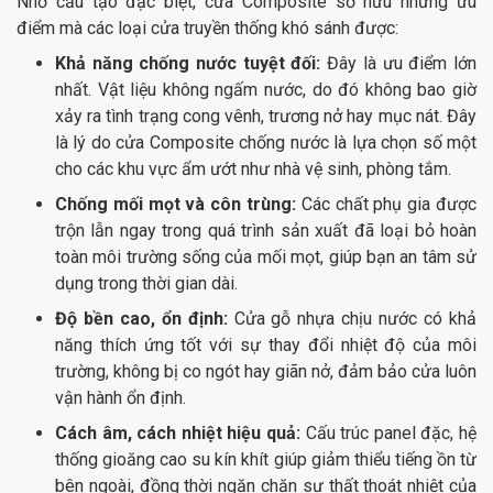
Nhờ cấu tạo đặc biệt, cửa Composite sở hữu những ưu
điểm mà các loại cửa truyền thống khó sánh được:
Khả năng chống nước tuyệt đối:
Đây là ưu điểm lớn
nhất. Vật liệu không ngấm nước, do đó không bao giờ
xảy ra tình trạng cong vênh, trương nở hay mục nát. Đây
là lý do cửa Composite chống nước là lựa chọn số một
cho các khu vực ẩm ướt như nhà vệ sinh, phòng tắm.
Chống mối mọt và côn trùng:
Các chất phụ gia được
trộn lẫn ngay trong quá trình sản xuất đã loại bỏ hoàn
toàn môi trường sống của mối mọt, giúp bạn an tâm sử
dụng trong thời gian dài.
Độ bền cao, ổn định:
Cửa gỗ nhựa chịu nước có khả
năng thích ứng tốt với sự thay đổi nhiệt độ của môi
trường, không bị co ngót hay giãn nở, đảm bảo cửa luôn
vận hành ổn định.
Cách âm, cách nhiệt hiệu quả:
Cấu trúc panel đặc, hệ
thống gioăng cao su kín khít giúp giảm thiểu tiếng ồn từ
bên ngoài, đồng thời ngăn chặn sự thất thoát nhiệt của