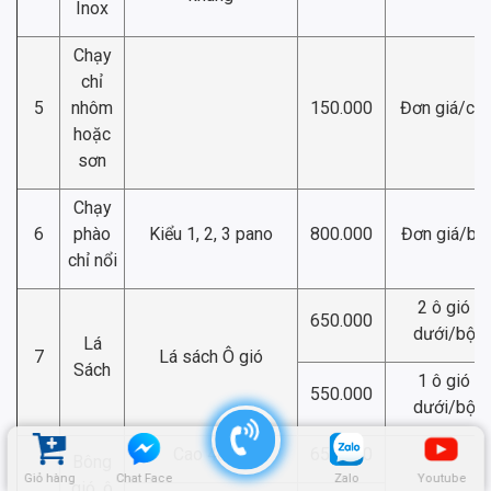
Inox
Chạy
chỉ
5
nhôm
150.000
Đơn giá/chỉ
hoặc
sơn
Chạy
6
phào
Kiểu 1, 2, 3 pano
800.000
Đơn giá/bộ
chỉ nổi
2 ô gió
650.000
dưới/bộ
Lá
7
Lá sách Ô gió
Sách
1 ô gió
550.000
dưới/bộ
Cao 40cm
650.000
Bông
Giỏ hàng
Chat Face
Zalo
Youtube
gió, ô