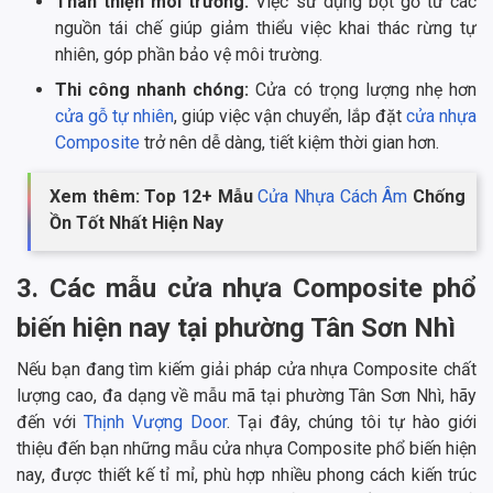
Thân thiện môi trường:
Việc sử dụng bột gỗ từ các
nguồn tái chế giúp giảm thiểu việc khai thác rừng tự
nhiên, góp phần bảo vệ môi trường.
Thi công nhanh chóng:
Cửa có trọng lượng nhẹ hơn
cửa gỗ tự nhiên
, giúp việc vận chuyển, lắp đặt
cửa nhựa
Composite
trở nên dễ dàng, tiết kiệm thời gian hơn.
Xem thêm: Top 12+ Mẫu
Cửa Nhựa Cách Âm
Chống
Ồn Tốt Nhất Hiện Nay
3. Các mẫu cửa nhựa Composite phổ
biến hiện nay tại phường Tân Sơn Nhì
Nếu bạn đang tìm kiếm giải pháp cửa nhựa Composite chất
lượng cao, đa dạng về mẫu mã tại phường Tân Sơn Nhì, hãy
đến với
Thịnh Vượng Door
. Tại đây, chúng tôi tự hào giới
thiệu đến bạn những mẫu cửa nhựa Composite phổ biến hiện
nay, được thiết kế tỉ mỉ, phù hợp nhiều phong cách kiến trúc