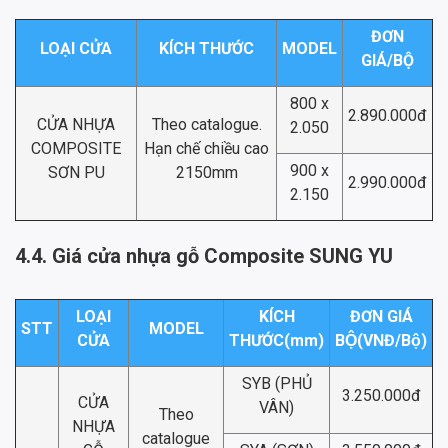
ĐƠN
LOẠI CỬA
KÍCH THƯỚC
MODEL
GIÁ/BỘ
800 x
2.890.000đ
CỬA NHỰA
Theo catalogue.
2.050
COMPOSITE
Hạn chế chiều cao
900 x
SƠN PU
2150mm
2.990.000đ
2.150
4.4. Giá cửa nhựa gỗ Composite SUNG YU
LOẠI
KÍCH
ĐƠN GIÁ
STT
MODEL
CỬA
THƯỚC(mm)
BỘ(VNĐ/Bộ)
SYB (PHỦ
3.250.000đ
CỬA
VÂN)
Theo
NHỰA
catalogue