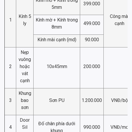
Kính mờ + Kính trong
399.000
5mm
Kính 5
Công mài
1
Kính mờ + Kính trong
ly
499.000
cạnh
8mm
Kính mài cạnh (md)
90.000
Nẹp
vuông
2
hoặc
10x45mm
200.000
vát
cạnh
Khung
3
bao
Sơn PU
1.200.000
VNĐ/bộ
sơn
Door
Đố chân phía dưới
4
Sil
990.000
VNĐ/md
khung