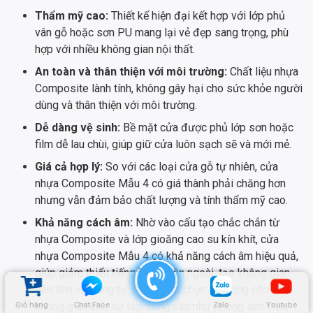
Thẩm mỹ cao:
Thiết kế hiện đại kết hợp với lớp phủ
vân gỗ hoặc sơn PU mang lại vẻ đẹp sang trọng, phù
hợp với nhiều không gian nội thất.
An toàn và thân thiện với môi trường:
Chất liệu nhựa
Composite lành tính, không gây hại cho sức khỏe người
dùng và thân thiện với môi trường.
Dễ dàng vệ sinh:
Bề mặt cửa được phủ lớp sơn hoặc
film dễ lau chùi, giúp giữ cửa luôn sạch sẽ và mới mẻ.
Giá cả hợp lý:
So với các loại cửa gỗ tự nhiên, cửa
nhựa Composite Mẫu 4 có giá thành phải chăng hơn
nhưng vẫn đảm bảo chất lượng và tính thẩm mỹ cao.
Khả năng cách âm:
Nhờ vào cấu tạo chắc chắn từ
nhựa Composite và lớp gioăng cao su kín khít, cửa
nhựa Composite Mẫu 4 có khả năng cách âm hiệu quả,
giúp giảm thiểu tiếng ồn từ bên ngoài, tạo không gian
yên tĩnh và riêng tư. Đây là lựa chọn lý tưởng cho các
không gian cần sự tập trung cao như phòng làm việc,
Giỏ hàng
Chat Face
Zalo
Youtube