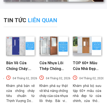
TIN TỨC
LIÊN QUAN
Bản Vẽ Cửa
Cửa Nhựa Lõi
TOP 60+ Mẫu
Chống Cháy:
Thép Chống
Cửa Nhà Đẹp
Chi Tiết Cấu
Cháy: Cấu Tạo
Hiện Đại, Sang
026
04 Tháng 02, 2026
04 Tháng 02, 2026
04 Tháng 02, 2026
Tạo Và Tiêu
Và Các Tiêu
Trọng Xu
t
Chuẩn Kỹ Thuật
Chuẩn An Toàn
Hướng Mới Nhất
u
Khám phá bản vẽ
Khám phá sự thật
Khám phá bộ sưu
a
cửa chống cháy
về khả năng chống
tập 60+ mẫu cửa
Mới Nhất
PCCC Mới Nhất
a
tiêu chuẩn từ
cháy của cửa nhựa
nhà đẹp từ cửa
g
Thịnh Vượng Door.
lõi thép. Bài viết
chính, cửa thông
g
Bài viết cung cấp
phân tích chi tiết
phòng đến cổng