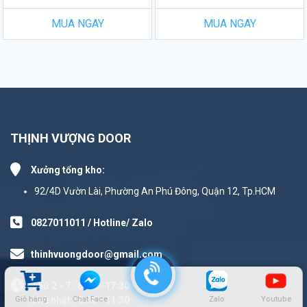
MUA NGAY
MUA NGAY
THỊNH VƯỢNG DOOR
Xưởng tổng kho:
92/4D Vườn Lài, Phường An Phú Đông, Quận 12, Tp.HCM
0827011011 / Hotline/ Zalo
thinhvuongdoor@gmail.com
Thứ 2 - 7 : 8:00 - 17:30
Giỏ hàng
Chat Face
Zalo
Youtube
Chủ nhật : 8:00 - 11:30