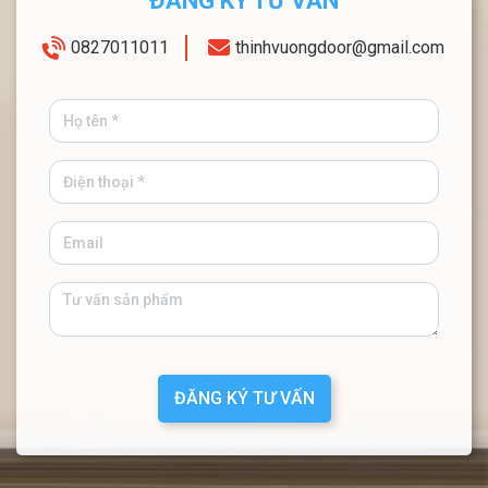
ĐĂNG KÝ TƯ VẤN
0827011011
thinhvuongdoor@gmail.com
ĐĂNG KÝ TƯ VẤN