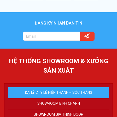
ĐĂNG KÝ NHẬN BẢN TIN
HỆ THỐNG SHOWROOM & XƯỞNG
SẢN XUẤT
ĐẠI LÝ CTY LÊ HIỆP THÀNH – SÓC TRĂNG
SHOWROOM BÌNH CHÁNH
SHOWROOM GIA THỊNH DOOR