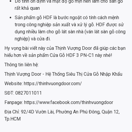
Do tính ổn định và mật độ gỗ mịn nên làm cho sàn gỗ
rất khả quan
Sản phẩm gỗ HDF là bước ngoặt có tính cách mệnh
trong công nghiệp sản xuất và xử lý gỗ. HDF được sử
dụng nhiều làm cho gỗ lát sàn nhà (ván lát sàn gỗ công
nghiệp) và cửa đi.
Hy vọng bài viết này của Thịnh Vượng Door đã giúp các bạn
hiểu hơn về sản phẩm Cửa Gỗ HDF 3 PN-C1 này nhé!
Thông tin liên hệ:
Thịnh Vượng Door - Hệ Thống Siêu Thị Cửa Gỗ Nhập Khẩu
Website: https://thinhvuongdoor.com/
SĐT: 0827011011
Fanpage: https://www.facebook.com/thinhvuongdoor
Địa Chỉ: 92/4D Vườn Lài, Phường An Phú Đông, Quận 12,
Tp.HCM