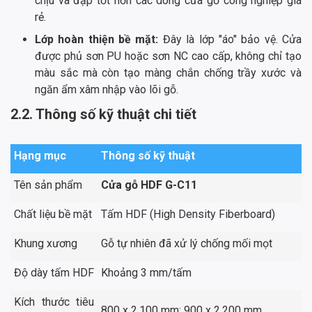
chịu va đập tốt hơn các dòng cửa gỗ công nghiệp giá
rẻ.
Lớp hoàn thiện bề mặt:
Đây là lớp "áo" bảo vệ. Cửa
được phủ sơn PU hoặc sơn NC cao cấp, không chỉ tạo
màu sắc mà còn tạo màng chắn chống trầy xước và
ngăn ẩm xâm nhập vào lõi gỗ.
2.2. Thông số kỹ thuật chi tiết
Hạng mục
Thông số kỹ thuật
Tên sản phẩm
Cửa gỗ HDF G-C11
Chất liệu bề mặt
Tấm HDF (High Density Fiberboard)
Khung xương
Gỗ tự nhiên đã xử lý chống mối mọt
Độ dày tấm HDF
Khoảng 3 mm/tấm
Kích thước tiêu
800 x 2.100 mm; 900 x 2.200 mm