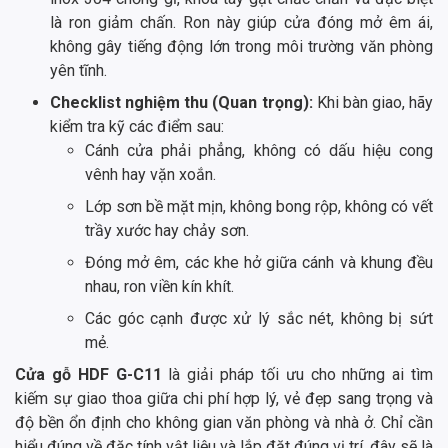
là ron giảm chấn. Ron này giúp cửa đóng mở êm ái,
không gây tiếng động lớn trong môi trường văn phòng
yên tĩnh.
Checklist nghiệm thu (Quan trọng):
Khi bàn giao, hãy
kiểm tra kỹ các điểm sau:
Cánh cửa phải phẳng, không có dấu hiệu cong
vênh hay vặn xoắn.
Lớp sơn bề mặt mịn, không bong rộp, không có vết
trầy xước hay chảy sơn.
Đóng mở êm, các khe hở giữa cánh và khung đều
nhau, ron viền kín khít.
Các góc cạnh được xử lý sắc nét, không bị sứt
mẻ.
Cửa gỗ HDF G-C11
là giải pháp tối ưu cho những ai tìm
kiếm sự giao thoa giữa chi phí hợp lý, vẻ đẹp sang trọng và
độ bền ổn định cho không gian văn phòng và nhà ở. Chỉ cần
hiểu đúng về đặc tính vật liệu và lắp đặt đúng vị trí, đây sẽ là