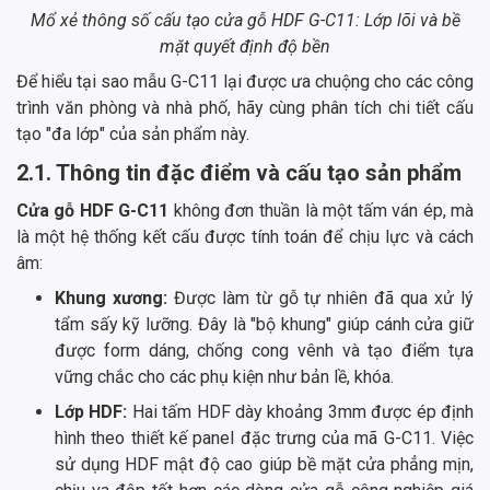
Mổ xẻ thông số cấu tạo cửa gỗ HDF G-C11: Lớp lõi và bề
mặt quyết định độ bền
Để hiểu tại sao mẫu G-C11 lại được ưa chuộng cho các công
trình văn phòng và nhà phố, hãy cùng phân tích chi tiết cấu
tạo "đa lớp" của sản phẩm này.
2.1. Thông tin đặc điểm và cấu tạo sản phẩm
Cửa gỗ HDF G-C11
không đơn thuần là một tấm ván ép, mà
là một hệ thống kết cấu được tính toán để chịu lực và cách
âm:
Khung xương:
Được làm từ gỗ tự nhiên đã qua xử lý
tẩm sấy kỹ lưỡng. Đây là "bộ khung" giúp cánh cửa giữ
được form dáng, chống cong vênh và tạo điểm tựa
vững chắc cho các phụ kiện như bản lề, khóa.
Lớp HDF:
Hai tấm HDF dày khoảng 3mm được ép định
hình theo thiết kế panel đặc trưng của mã G-C11. Việc
sử dụng HDF mật độ cao giúp bề mặt cửa phẳng mịn,