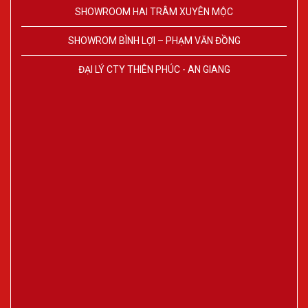
SHOWROOM HAI TRÂM XUYÊN MỘC
SHOWROM BÌNH LỢI – PHẠM VĂN ĐỒNG
ĐẠI LÝ CTY THIÊN PHÚC - AN GIANG