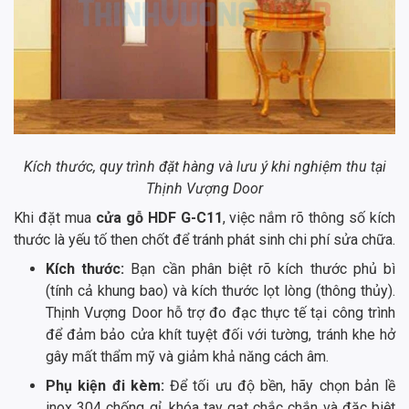
Kích thước, quy trình đặt hàng và lưu ý khi nghiệm thu tại
Thịnh Vượng Door
Khi đặt mua
cửa gỗ HDF G-C11
, việc nắm rõ thông số kích
thước là yếu tố then chốt để tránh phát sinh chi phí sửa chữa.
Kích thước:
Bạn cần phân biệt rõ kích thước phủ bì
(tính cả khung bao) và kích thước lọt lòng (thông thủy).
Thịnh Vượng Door hỗ trợ đo đạc thực tế tại công trình
để đảm bảo cửa khít tuyệt đối với tường, tránh khe hở
gây mất thẩm mỹ và giảm khả năng cách âm.
Phụ kiện đi kèm:
Để tối ưu độ bền, hãy chọn bản lề
inox 304 chống gỉ, khóa tay gạt chắc chắn và đặc biệt