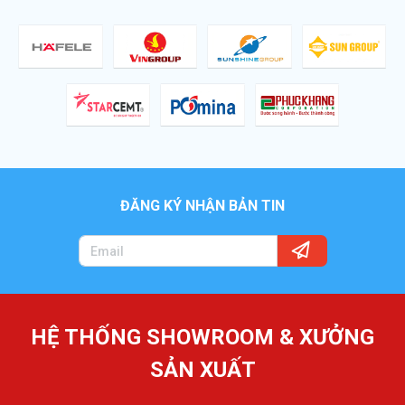
ĐĂNG KÝ NHẬN BẢN TIN
HỆ THỐNG SHOWROOM & XƯỞNG
SẢN XUẤT