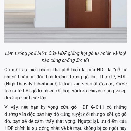
Lầm tưởng phổ biến: Cửa HDF giống hệt gỗ tự nhiên và loại
nào cũng chống ẩm tốt
Có một sự hiểu nhầm khá phổ biến là cửa HDF là "gỗ tự
nhiên" hoặc có đặc tính tương đương gỗ thịt. Thực tế, HDF
(High Density Fiberboard) là loại ván sợi mật độ cao, được
tạo ra từ bột gỗ tự nhiên kết hợp với keo chuyên dụng và ép
dưới áp suất cực lớn.
Vì vậy, nếu bạn kỳ vọng
cửa gỗ HDF G-C11
có những
đường vân độc bản hay độ cứng tuyệt đối như gỗ sồi, gỗ gõ
đỏ, bạn sẽ dễ cảm thấy thất vọng. Ngược lại, ưu điểm của
HDF chính là sự đồng nhất về bề mặt, không bị co ngót hay