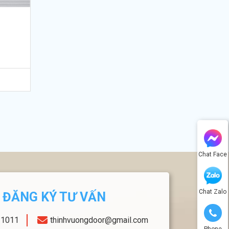
Chat Face
Chat Zalo
ĐĂNG KÝ TƯ VẤN
11011
thinhvuongdoor@gmail.com
Phone