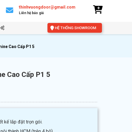
thinhvuongdoor@gmail.com
Liên hệ báo giá
HỆ
HỆ THỐNG SHOWROOM
ine Cao Cấp P1 5
e Cao Cấp P1 5
t kế lắp đặt trọn gói.
 nội thành HCM (trên 4 bộ).