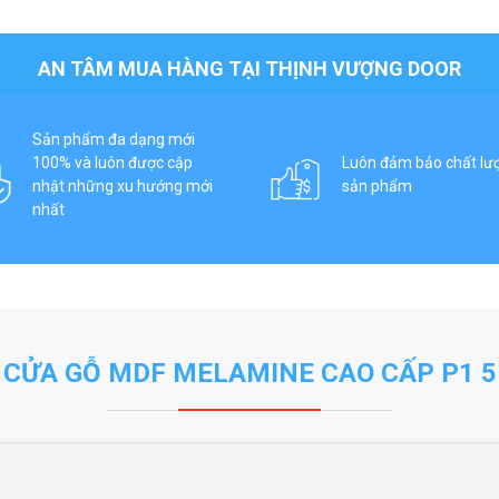
AN TÂM MUA HÀNG TẠI THỊNH VƯỢNG DOOR
Sản phẩm đa dạng mới
100% và luôn được cập
Luôn đảm bảo chất lư
nhật những xu hướng mới
sản phẩm
nhất
CỬA GỖ MDF MELAMINE CAO CẤP P1 5