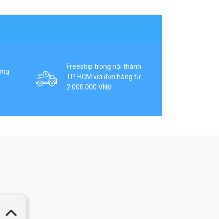
Freeship trong nội thành
ợng
TP. HCM với đơn hàng từ
2.000.000 VNĐ