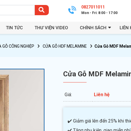
0827011011
Mon - Fri: 8:00 - 17:00
TIN TỨC
THƯ VIỆN VIDEO
CHÍNH SÁCH
LIÊN 
 GỖ CÔNG NGHIỆP
CỬA GỖ HDF MELAMINE
Cửa Gỗ MDF Melam
Cửa Gỗ MDF Melamin
Giá:
Liên hệ
✔️ Giảm giá lên đến 25% khi thiế
✔️ Tặng phụ kiện, giao miễn phí