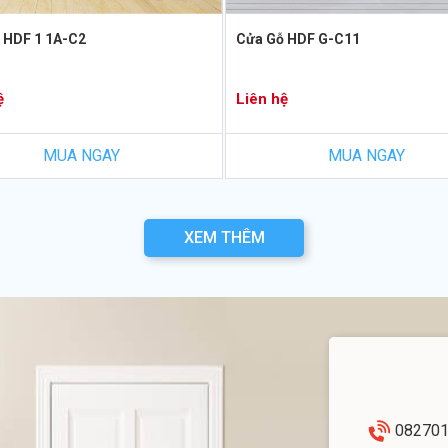
 HDF 1 1A-C2
Cửa Gỗ HDF G-C11
ệ
Liên hệ
MUA NGAY
MUA NGAY
XEM THÊM
08270