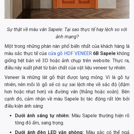
Sự thật về màu vân Sapele: Tại sao thực tế hay lệch so với
ảnh mạng?
Một trong những phàn nàn phổ biến nhất của khách hàng là
màu sắc thực tế của
cửa gỗ HDF VENEER
6B Sapele
không
giống hệt bản vẽ 3D hoặc ảnh chụp trên website. Thực ra,
điều này xuất phát từ bản chất của vật liệu veneer tự nhiên.
Veneer là những lát gỗ thật được lạng mỏng. Vì là gỗ tự
nhiên, nên mỗi lô gỗ sẽ có sự sai lệch nhẹ về sắc độ (đậm
hơn hoặc nhạt hơn) và đường vân (thẳng hoặc xoắn). Bên
cạnh đó, cảm nhận về màu Sapele bị tác động rất lớn bởi
điều kiện ánh sáng:
Dưới ánh sáng tự nhiên:
Màu Sapele thường hiện rõ
tông đỏ ấm, sang trọng.
Dưới ánh đèn LED văn phòng:
Màu sắc có thể ngả