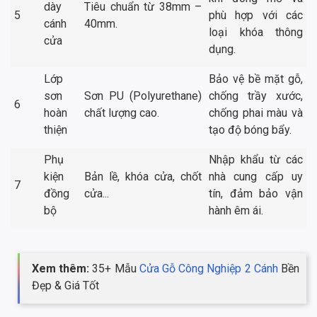
dày
Tiêu chuẩn từ 38mm –
5
phù hợp với các
cánh
40mm.
loại khóa thông
cửa
dụng.
Lớp
Bảo vệ bề mặt gỗ,
sơn
Sơn PU (Polyurethane)
chống trầy xước,
6
hoàn
chất lượng cao.
chống phai màu và
thiện
tạo độ bóng bẩy.
Phụ
Nhập khẩu từ các
kiện
Bản lề, khóa cửa, chốt
nhà cung cấp uy
7
đồng
cửa...
tín, đảm bảo vận
bộ
hành êm ái.
Xem thêm:
35+ Mẫu
Cửa Gỗ Công Nghiệp 2 Cánh
Bền
Đẹp & Giá Tốt