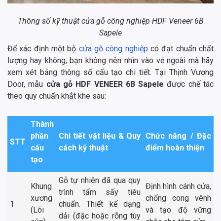
Thông số kỹ thuật cửa gỗ công nghiệp HDF Veneer 6B
Sapele
Để xác định một bộ
cửa gỗ công nghiệp
có đạt chuẩn chất
lượng hay không, bạn không nên nhìn vào vẻ ngoài mà hãy
xem xét bảng thông số cấu tạo chi tiết. Tại Thịnh Vượng
Door, mẫu
cửa gỗ HDF VENEER 6B Sapele
được chế tác
theo quy chuẩn khắt khe sau:
Thành
phần
Chi tiết vật liệu & Quy
Chức năng / Đặc
STT
cấu
cách kỹ thuật
điểm hoàn thiện
tạo
Gỗ tự nhiên đã qua quy
Khung
Định hình cánh cửa,
trình tẩm sấy tiêu
xương
chống cong vênh
1
chuẩn. Thiết kế dạng
(Lõi
và tạo độ vững
dải (đặc hoặc rỗng tùy