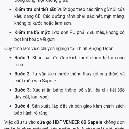
trong cùng một không gian.
Kiểm tra chi tiết 6B:
Vuốt dọc theo các rãnh gờ nổi của
kiểu dáng 6B. Các đường rãnh phải sắc nét, mịn màng,
không bị xước hoặc lem sơn.
Kiểm tra bề mặt:
Lớp sơn PU phải đều màu, không có
bọt khí hoặc vết gợn.
Quy trình làm việc chuyên nghiệp tại Thịnh Vượng Door:
Bước 1:
Khảo sát, đo đạc kích thước thực tế tại công
trình.
Bước 2:
Tư vấn kích thước thông thủy (phong thủy) và
chốt mẫu vân Sapele.
Bước 3:
Xác nhận bảng thông số vật liệu chi tiết (độ
dày cốt, loại sơn).
Bước 4:
Sản xuất, lắp đặt và bàn giao kèm chính sách
bảo hành rõ ràng.
Việc đầu tư vào
cửa gỗ HDF VENEER 6B Sapele
không đơn