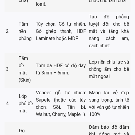
cửa)
chắc cho tâm cửa.
loại).
Tạo độ phẳng
Tấm
Tùy chọn: Gỗ tự nhiên,
tuyệt đối cho bề
2
nền
Gỗ ghép thanh, HDF
mặt và tăng khả
phẳng
Laminate hoặc MDF.
năng cách âm,
cách nhiệt.
Tấm
Lớp nền chịu lực và
bề
Tấm da HDF có độ dày
3
chống ẩm cho bề
mặt
từ 3mm – 6mm.
mặt ngoài.
(Skin)
Veneer gỗ tự nhiên:
Mang lại vẻ đẹp
Lớp
Sapele (hoặc các tùy
sang trọng, tinh tế
4
phủ bề
chọn: Sồi, Tần bì,
với vân gỗ tự nhiên
mặt
Walnut, Cherry, Maple...).
100%.
Đảm bảo độ đầm
Độ
khi đóng mở và