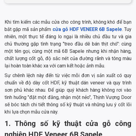
Khi tìm kiếm các mẫu cửa cho công trình, không khó để bạn
bắt gặp mã sản phẩm
cửa gỗ HDF VENEER 6B Sapele
. Tuy
nhiên, một thực tế đáng lo ngại là nhiều chủ đầu tư và gia
chủ thường gặp tình trạng "treo đầu dê bán thịt chó": cùng
một tên gọi, cùng một mã 6B Sapele nhưng khi nhận hàng,
chất lượng cốt gỗ, độ sắc nét của đường rãnh và tông màu
lại hoàn toàn khác xa với cam kết hoặc ảnh mẫu.
Sự chênh lệch này đến từ việc mỗi đơn vị sản xuất có quy
chuẩn về độ dày cốt HDF, kỹ thuật dán veneer và quy trình
sơn phủ khác nhau. Để giúp quý khách hàng không rơi vào
tình huống "đặt một đằng, nhận một nẻo", Thịnh Vượng Door
sẽ bóc tách chi tiết thông số kỹ thuật và những lưu ý cốt lõi
khi lựa chọn mẫu cửa này.
1. Thông số kỹ thuật cửa gỗ công
nghiệp HDF Veneer 6B Sapele