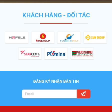
KHÁCH HÀNG - ĐỐI TÁC
ĐĂNG KÝ NHẬN BẢN TIN