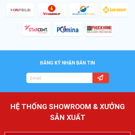
ĐĂNG KÝ NHẬN BẢN TIN
HỆ THỐNG SHOWROOM & XƯỞNG
SẢN XUẤT