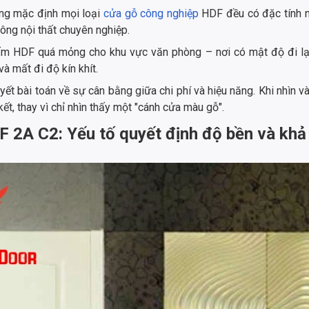
àng mặc định mọi loại
cửa gỗ công nghiệp
HDF đều có đặc tính n
công nội thất chuyên nghiệp.
ấm HDF quá mỏng cho khu vực văn phòng – nơi có mật độ đi lại
và mất đi độ kín khít.
uyết bài toán về sự cân bằng giữa chi phí và hiệu năng. Khi nhìn 
, thay vì chỉ nhìn thấy một "cánh cửa màu gỗ".
F 2A C2: Yếu tố quyết định độ bền và kh