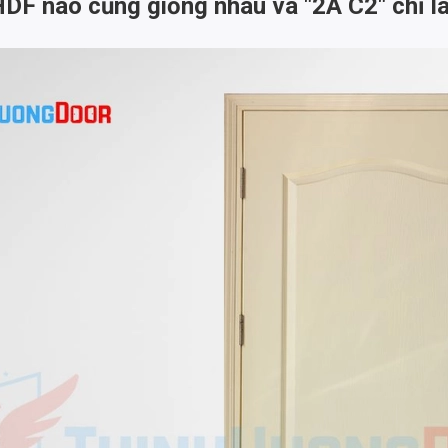
HDF nào cũng giống nhau và "2A C2" chỉ l