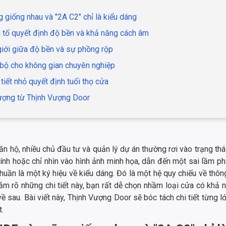
 giống nhau và "2A C2" chỉ là kiểu dáng
 tố quyết định độ bền và khả năng cách âm
giới giữa độ bền và sự phồng rộp
 bộ cho không gian chuyên nghiệp
 tiết nhỏ quyết định tuổi thọ cửa
lượng từ Thịnh Vượng Door
ăn hộ, nhiều chủ đầu tư và quản lý dự án thường rơi vào trạng th
nh hoặc chỉ nhìn vào hình ảnh minh họa, dẫn đến một sai lầm phổ
uần là một ký hiệu về kiểu dáng. Đó là một hệ quy chiếu về thôn
ắm rõ những chi tiết này, bạn rất dễ chọn nhầm loại cửa có kh
ề sau. Bài viết này, Thịnh Vượng Door sẽ bóc tách chi tiết từng
t.