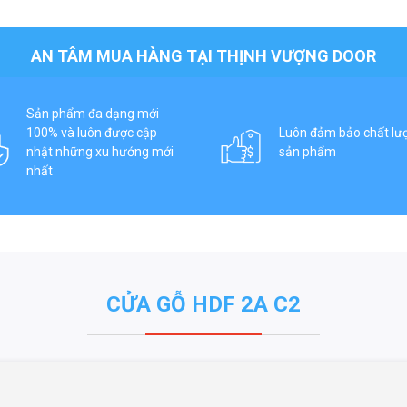
AN TÂM MUA HÀNG TẠI THỊNH VƯỢNG DOOR
Sản phẩm đa dạng mới
100% và luôn được cập
Luôn đảm bảo chất lư
nhật những xu hướng mới
sản phẩm
nhất
CỬA GỖ HDF 2A C2