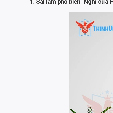
1. Sai lầm phổ biến: Nghĩ cửa 