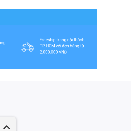
Freeship trong nội thành
ợng
TP. HCM với đơn hàng từ
2.000.000 VNĐ