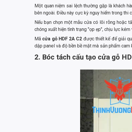
Một quan niệm sai lệch thường gặp là khách h
bên ngoài. Điều này cực kỳ nguy hiểm trong thi 
Nếu bạn chọn một mẫu cửa có lõi rỗng hoặc t
chóng xuất hiện tình trạng "ọp ẹp", chịu lực kém 
Mã
cửa gỗ HDF 2A C2
được thiết kế để giải q
dập panel và độ bền bề mặt mà sản phẩm cam kết
2. Bóc tách cấu tạo cửa gỗ HD