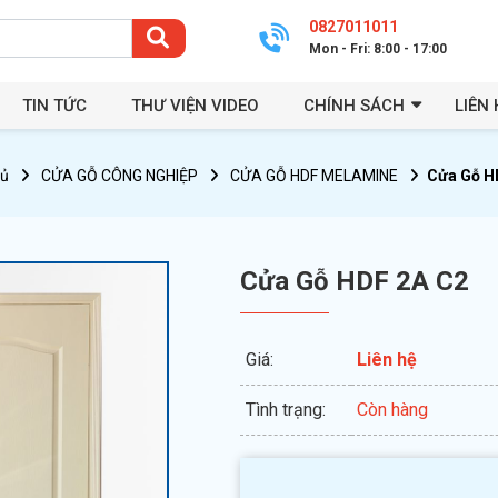
0827011011
Mon - Fri: 8:00 - 17:00
TIN TỨC
THƯ VIỆN VIDEO
CHÍNH SÁCH
LIÊN 
hủ
CỬA GỖ CÔNG NGHIỆP
CỬA GỖ HDF MELAMINE
Cửa Gỗ H
Cửa Gỗ HDF 2A C2
Giá:
Liên hệ
Tình trạng:
Còn hàng