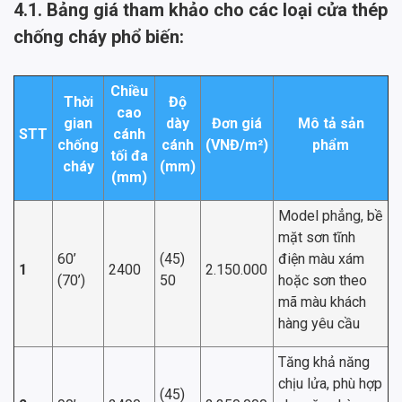
4.1. Bảng giá tham khảo cho các loại cửa thép
chống cháy phổ biến:
Chiều
Thời
Độ
cao
gian
dày
Đơn giá
Mô tả sản
STT
cánh
chống
cánh
(VNĐ/m²)
phẩm
tối đa
cháy
(mm)
(mm)
Model phẳng, bề
mặt sơn tĩnh
60’
(45)
điện màu xám
1
2400
2.150.000
(70’)
50
hoặc sơn theo
mã màu khách
hàng yêu cầu
Tăng khả năng
chịu lửa, phù hợp
(45)