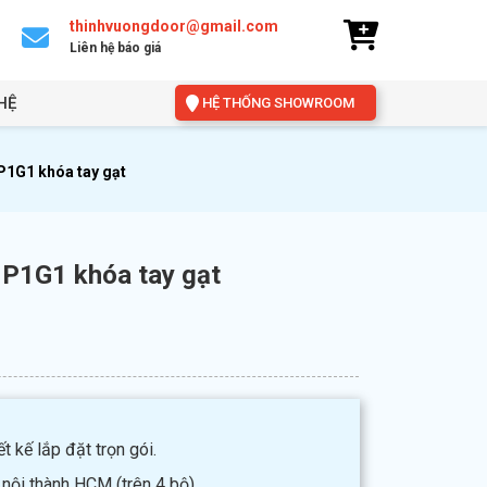
thinhvuongdoor@gmail.com
Liên hệ báo giá
HỆ
HỆ THỐNG SHOWROOM
P1G1 khóa tay gạt
 P1G1 khóa tay gạt
t kế lắp đặt trọn gói.
 nội thành HCM (trên 4 bộ).