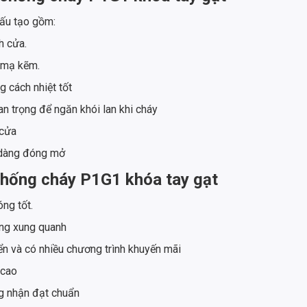
ấu tạo gồm:
h cửa.
i mạ kẽm.
 cách nhiệt tốt
an trọng để ngăn khói lan khi cháy
 cửa
ễ dàng đóng mở
chống cháy P1G1 khóa tay gạt
ng tốt.
ờng xung quanh
yển và có nhiều chương trình khuyến mãi
 cao
g nhận đạt chuẩn