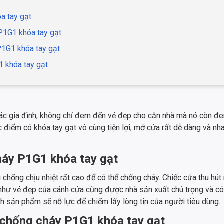
a tay gạt
 P1G1 khóa tay gạt
P1G1 khóa tay gạt
1 khóa tay gạt
 các gia đình, không chỉ đem đến vẻ đẹp cho căn nhà mà nó còn đ
c điểm có khóa tay gạt vô cùng tiện lợi, mở cửa rất dễ dàng và 
háy P1G1 khóa tay gạt
 chống chịu nhiệt rất cao để có thể chống cháy. Chiếc cửa thu hú
 như vẻ đẹp của cánh cửa cũng được nhà sản xuất chú trọng và c
nh sản phẩm sẽ nỗ lực để chiếm lấy lòng tin của người tiêu dùng.
p chống cháy P1G1 khóa tay gạt