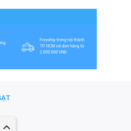
Freeship trong nội thành
ợng
TP. HCM với đơn hàng từ
2.000.000 VNĐ
GẠT