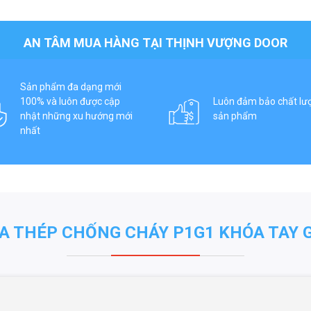
AN TÂM MUA HÀNG TẠI THỊNH VƯỢNG DOOR
Sản phẩm đa dạng mới
100% và luôn được cập
Luôn đảm bảo chất lư
nhật những xu hướng mới
sản phẩm
nhất
A THÉP CHỐNG CHÁY P1G1 KHÓA TAY 