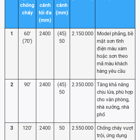
chống
cánh
cánh
cháy
tối đa
(mm)
(mm)
1
60’
2400
(45)
2.150.000
Model phẳng, bề
(70’)
50
mặt sơn tĩnh
điện màu xám
hoặc sơn theo
mã màu khách
hàng yêu cầu
2
90’
2400
(45)
2.350.000
Tăng khả năng
50
chịu lửa, phù hợp
cho văn phòng,
nhà xưởng, nhà
phố
3
120’
2400
50
2.550.000
Chống cháy vượt
trội, ứng dụng