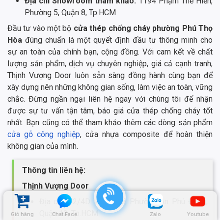
Địa chỉ Showroom tham khảo:
1194 Phạm Thế Hiển,
Phường 5, Quận 8, Tp.HCM
Đầu tư vào một bộ
cửa thép chống cháy phường Phú Thọ
Hòa
đúng chuẩn là một quyết định đầu tư thông minh cho
sự an toàn của chính bạn, cộng đồng. Với cam kết về chất
lượng sản phẩm, dịch vụ chuyên nghiệp, giá cả cạnh tranh,
Thịnh Vượng Door luôn sẵn sàng đồng hành cùng bạn để
xây dựng nên những không gian sống, làm việc an toàn, vững
chắc. Đừng ngần ngại liên hệ ngay với chúng tôi để nhận
được sự tư vấn tận tâm, báo giá cửa thép chống cháy tốt
nhất. Bạn cũng có thể tham khảo thêm các dòng sản phẩm
cửa gỗ công nghiệp
, cửa nhựa composite để hoàn thiện
không gian của mình.
Thông tin liên hệ:
Thịnh Vượng Door
Địa chỉ: 92/4D Vườn Lài, Phường An Phú Đông,
Quận 12, Tp.HCM.
Giỏ hàng
Chat Face
Zalo
Youtube