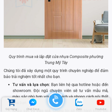
Quy trình mua và lắp đặt cửa nhựa Composite phường
Trung Mỹ Tây
Chúng tôi đã xây dựng một quy trình chuyên nghiệp để đảm
bảo trải nghiệm tốt nhất cho bạn.
Tư vấn và lựa chọn:
Bạn liên hệ qua hotline hoặc đến
showroom. Đội ngũ chuyên viên sẽ tư vấn mẫu mã,
màu sắc phù hợp với ngân sách và phong cách nội thất
của bạn.
Giỏ hàng
Chat Face
Zalo
Youtube
Khảo sát và báo giá:
Chúng tôi sẽ tiến hành khảo sát