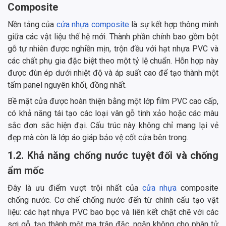
Composite
Nền tảng của
cửa nhựa composite
là sự kết hợp thông minh
giữa các vật liệu thế hệ mới. Thành phần chính bao gồm bột
gỗ tự nhiên được nghiền mịn, trộn đều với hạt nhựa PVC và
các chất phụ gia đặc biệt theo một tỷ lệ chuẩn. Hỗn hợp này
được đùn ép dưới nhiệt độ và áp suất cao để tạo thành một
tấm panel nguyên khối, đồng nhất.
Bề mặt cửa được hoàn thiện bằng một lớp film PVC cao cấp,
có khả năng tái tạo các loại vân gỗ tinh xảo hoặc các màu
sắc đơn sắc hiện đại. Cấu trúc này không chỉ mang lại vẻ
đẹp mà còn là lớp áo giáp bảo vệ cốt cửa bên trong.
1.2. Khả năng chống nước tuyệt đối và chống
ẩm mốc
Đây là ưu điểm vượt trội nhất của
cửa nhựa
composite
chống nước. Cơ chế chống nước đến từ chính cấu tạo vật
liệu: các hạt nhựa PVC bao bọc và liên kết chặt chẽ với các
sợi gỗ, tạo thành một ma trận đặc, ngăn không cho phân tử