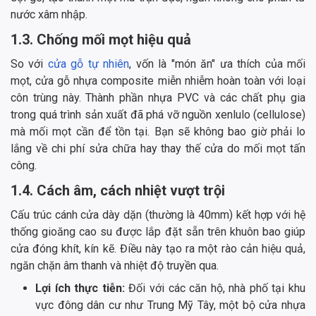
nước xâm nhập.
1.3. Chống mối mọt hiệu quả
So với
cửa gỗ tự nhiên
, vốn là "món ăn" ưa thích của mối
mọt, cửa gỗ nhựa composite miễn nhiễm hoàn toàn với loại
côn trùng này. Thành phần nhựa PVC và các chất phụ gia
trong quá trình sản xuất đã phá vỡ nguồn xenlulo (cellulose)
mà mối mọt cần để tồn tại. Bạn sẽ không bao giờ phải lo
lắng về chi phí sửa chữa hay thay thế cửa do mối mọt tấn
công.
1.4. Cách âm, cách nhiệt vượt trội
Cấu trúc cánh cửa dày dặn (thường là 40mm) kết hợp với hệ
thống gioăng cao su được lắp đặt sẵn trên khuôn bao giúp
cửa đóng khít, kín kẽ. Điều này tạo ra một rào cản hiệu quả,
ngăn chặn âm thanh và nhiệt độ truyền qua.
Lợi ích thực tiễn:
Đối với các căn hộ, nhà phố tại khu
vực đông dân cư như Trung Mỹ Tây, một bộ cửa nhựa