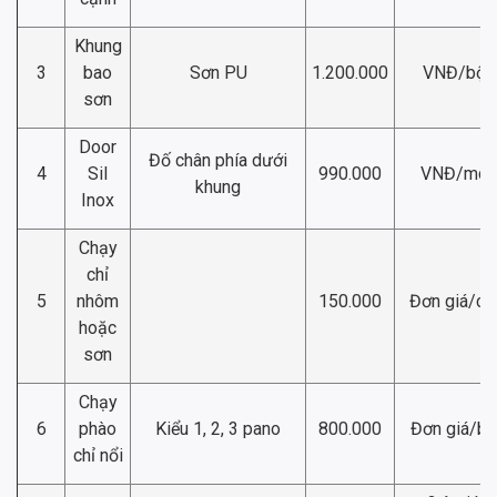
Khung
3
bao
Sơn PU
1.200.000
VNĐ/bộ
sơn
Door
Đố chân phía dưới
4
Sil
990.000
VNĐ/md
khung
Inox
Chạy
chỉ
5
nhôm
150.000
Đơn giá/ch
hoặc
sơn
Chạy
6
phào
Kiểu 1, 2, 3 pano
800.000
Đơn giá/bộ
chỉ nổi