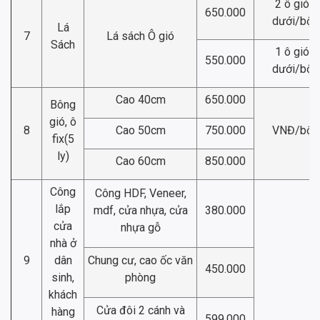
2 ô gió
650.000
dưới/bộ
Lá
7
Lá sách Ô gió
Sách
1 ô gió
550.000
dưới/bộ
Cao 40cm
650.000
Bông
gió, ô
8
Cao 50cm
750.000
VNĐ/bộ
fix(5
ly)
Cao 60cm
850.000
Công
Công HDF, Veneer,
lắp
mdf, cửa nhựa, cửa
380.000
cửa
nhựa gỗ
nhà ở
9
dân
Chung cư, cao ốc văn
450.000
sinh,
phòng
khách
Cửa đôi 2 cánh và
hàng
599.000