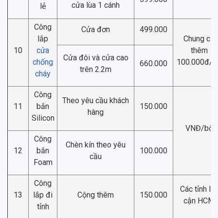
cửa lùa 1 cánh
lẻ
Công
Cửa đơn
499.000
lắp
Chung cư
10
cửa
thêm
Cửa đôi và cửa cao
chống
100.000đ/b
660.000
trên 2.2m
cháy
Công
Theo yêu cầu khách
11
bắn
150.000
hàng
Silicon
VNĐ/bộ
Công
Chèn kín theo yêu
12
bắn
100.000
cầu
Foam
Công
Các tỉnh lâ
13
lắp đi
Cộng thêm
150.000
cận HCM
tỉnh