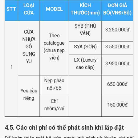
LOẠI
KÍCH
ĐƠN GIÁ
STT
MODEL
CỬA
THƯỚC(mm)
BỘ(VNĐ/Bộ)
SYB (PHỦ
3.250.000đ
CỬA
VÂN)
Theo
NHỰA
catalogue
GỖ
SYA (SƠN)
3.550.000đ
(chưa nẹp
SUNG
viền)
LX (Luxury
YU
3.950.000đ
1
cao cấp)
Nẹp phào
650.000đ
nổi/bộ
Yêu cầu
riêng
Chỉ
150.000đ
nhôm/chỉ
4.5. Các chi phí có thể phát sinh khi lắp đặt