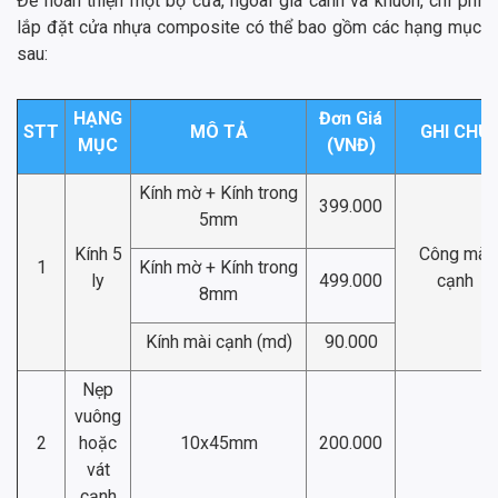
Để hoàn thiện một bộ cửa, ngoài giá cánh và khuôn, chi phí
lắp đặt cửa nhựa composite có thể bao gồm các hạng mục
sau:
HẠNG
Đơn Giá
STT
MÔ TẢ
GHI CHÚ
MỤC
(VNĐ)
Kính mờ + Kính trong
399.000
5mm
Kính 5
Công mài
1
Kính mờ + Kính trong
ly
499.000
cạnh
8mm
Kính mài cạnh (md)
90.000
Nẹp
vuông
2
hoặc
10x45mm
200.000
vát
cạnh