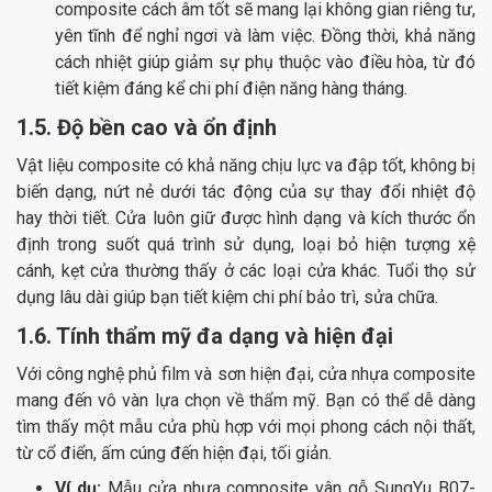
composite cách âm tốt sẽ mang lại không gian riêng tư,
yên tĩnh để nghỉ ngơi và làm việc. Đồng thời, khả năng
cách nhiệt giúp giảm sự phụ thuộc vào điều hòa, từ đó
tiết kiệm đáng kể chi phí điện năng hàng tháng.
1.5. Độ bền cao và ổn định
Vật liệu composite có khả năng chịu lực va đập tốt, không bị
biến dạng, nứt nẻ dưới tác động của sự thay đổi nhiệt độ
hay thời tiết. Cửa luôn giữ được hình dạng và kích thước ổn
định trong suốt quá trình sử dụng, loại bỏ hiện tượng xệ
cánh, kẹt cửa thường thấy ở các loại cửa khác. Tuổi thọ sử
dụng lâu dài giúp bạn tiết kiệm chi phí bảo trì, sửa chữa.
1.6. Tính thẩm mỹ đa dạng và hiện đại
Với công nghệ phủ film và sơn hiện đại, cửa nhựa composite
mang đến vô vàn lựa chọn về thẩm mỹ. Bạn có thể dễ dàng
tìm thấy một mẫu cửa phù hợp với mọi phong cách nội thất,
từ cổ điển, ấm cúng đến hiện đại, tối giản.
Ví dụ:
Mẫu cửa nhựa composite vân gỗ SungYu B07-