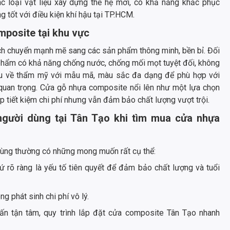
ác loại vật liệu xây dựng thế hệ mới, có khả năng khắc phục
g tốt với điều kiện khí hậu tại TP.HCM.
mposite tại khu vực
ịch chuyển mạnh mẽ sang các sản phẩm thông minh, bền bỉ. Đối
phẩm có khả năng chống nước, chống mối mọt tuyệt đối, không
ầu về thẩm mỹ với mẫu mã, màu sắc đa dạng để phù hợp với
 quan trọng. Cửa gỗ nhựa composite nổi lên như một lựa chọn
áp tiết kiệm chi phí nhưng vẫn đảm bảo chất lượng vượt trội.
gười dùng tại Tân Tạo khi tìm mua cửa nhựa
dùng thường có những mong muốn rất cụ thể:
 rõ ràng là yếu tố tiên quyết để đảm bảo chất lượng và tuổi
g phát sinh chi phí vô lý.
ấn tận tâm, quy trình lắp đặt cửa composite Tân Tạo nhanh