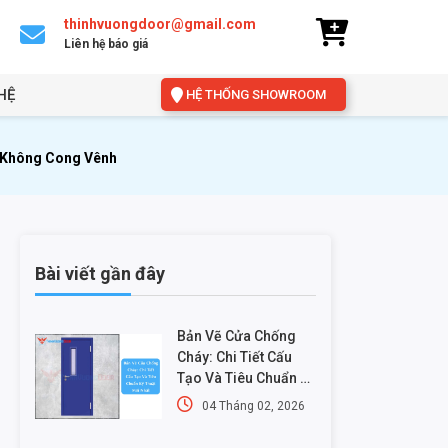
thinhvuongdoor@gmail.com
Liên hệ báo giá
HỆ
HỆ THỐNG SHOWROOM
 Không Cong Vênh
Bài viết gần đây
Bản Vẽ Cửa Chống
Cháy: Chi Tiết Cấu
Tạo Và Tiêu Chuẩn Kỹ
Thuật Mới Nhất
04 Tháng 02, 2026