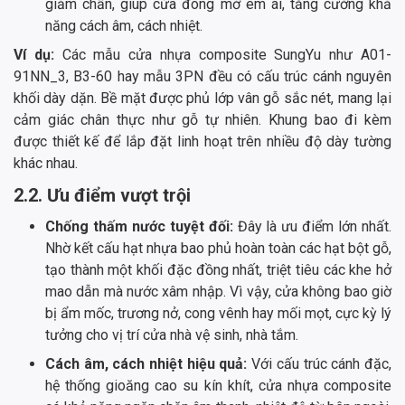
giảm chấn, giúp cửa đóng mở êm ái, tăng cường khả
năng cách âm, cách nhiệt.
Ví dụ:
Các mẫu cửa nhựa composite SungYu như A01-
91NN_3, B3-60 hay mẫu 3PN đều có cấu trúc cánh nguyên
khối dày dặn. Bề mặt được phủ lớp vân gỗ sắc nét, mang lại
cảm giác chân thực như gỗ tự nhiên. Khung bao đi kèm
được thiết kế để lắp đặt linh hoạt trên nhiều độ dày tường
khác nhau.
2.2. Ưu điểm vượt trội
Chống thấm nước tuyệt đối:
Đây là ưu điểm lớn nhất.
Nhờ kết cấu hạt nhựa bao phủ hoàn toàn các hạt bột gỗ,
tạo thành một khối đặc đồng nhất, triệt tiêu các khe hở
mao dẫn mà nước xâm nhập. Vì vậy, cửa không bao giờ
bị ẩm mốc, trương nở, cong vênh hay mối mọt, cực kỳ lý
tưởng cho vị trí cửa nhà vệ sinh, nhà tắm.
Cách âm, cách nhiệt hiệu quả:
Với cấu trúc cánh đặc,
hệ thống gioăng cao su kín khít, cửa nhựa composite