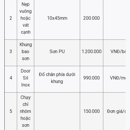
Nẹp
vuông
2
hoặc
10x45mm
200.000
vát
cạnh
Khung
3
bao
Sơn PU
1.200.000
VNĐ/bộ
sơn
Door
Đố chân phía dưới
4
Sil
990.000
VNĐ/md
khung
Inox
Chạy
chỉ
5
nhôm
150.000
Đơn giá/ch
hoặc
sơn