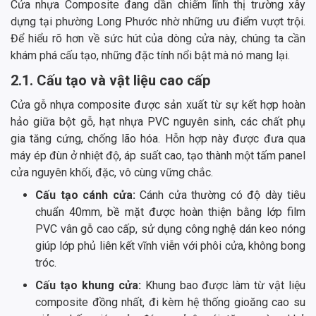
Cửa nhựa Composite đang dần chiếm lĩnh thị trường xây
dựng tại phường Long Phước nhờ những ưu điểm vượt trội.
Để hiểu rõ hơn về sức hút của dòng cửa này, chúng ta cần
khám phá cấu tạo, những đặc tính nổi bật mà nó mang lại.
2.1. Cấu tạo và vật liệu cao cấp
Cửa gỗ nhựa composite được sản xuất từ sự kết hợp hoàn
hảo giữa bột gỗ, hạt nhựa PVC nguyên sinh, các chất phụ
gia tăng cứng, chống lão hóa. Hỗn hợp này được đưa qua
máy ép đùn ở nhiệt độ, áp suất cao, tạo thành một tấm panel
cửa nguyên khối, đặc, vô cùng vững chắc.
Cấu tạo cánh cửa:
Cánh cửa thường có độ dày tiêu
chuẩn 40mm, bề mặt được hoàn thiện bằng lớp film
PVC vân gỗ cao cấp, sử dụng công nghệ dán keo nóng
giúp lớp phủ liên kết vĩnh viễn với phôi cửa, không bong
tróc.
Cấu tạo khung cửa:
Khung bao được làm từ vật liệu
composite đồng nhất, đi kèm hệ thống gioăng cao su