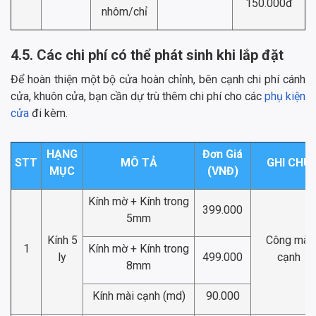
150.000đ
nhôm/chỉ
4.5. Các chi phí có thể phát sinh khi lắp đặt
Để hoàn thiện một bộ cửa hoàn chỉnh, bên cạnh chi phí cánh
cửa, khuôn cửa, bạn cần dự trù thêm chi phí cho các
phụ kiện
cửa
đi kèm.
HẠNG
Đơn Giá
STT
MÔ TẢ
GHI CHÚ
MỤC
(VNĐ)
Kính mờ + Kính trong
399.000
5mm
Kính 5
Công mài
1
Kính mờ + Kính trong
ly
499.000
cạnh
8mm
Kính mài cạnh (md)
90.000