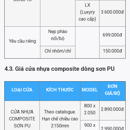
LX
(Luxyry
3.600.000đ
cao cấp)
Nẹp phào
699.000đ
nổi/bộ
Yêu cầu riêng
Chỉ nhôm/chỉ
150.000đ
4.3. Giá cửa nhựa composite dòng sơn PU
ĐƠN
LOẠI CỬA
KÍCH THƯỚC
MODEL
GIÁ/BỘ
800 x
2.890.000đ
CỬA NHỰA
Theo catalogue.
2.050
COMPOSITE
Hạn chế chiều cao
900 x
SƠN PU
2150mm
2.990.000đ