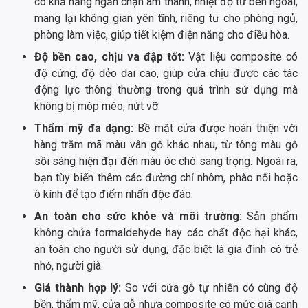
có khả năng ngăn chặn âm thanh, nhiệt độ từ bên ngoài,
mang lại không gian yên tĩnh, riêng tư cho phòng ngủ,
phòng làm việc, giúp tiết kiệm điện năng cho điều hòa.
Độ bền cao, chịu va đập tốt:
Vật liệu composite có
độ cứng, độ dẻo dai cao, giúp cửa chịu được các tác
động lực thông thường trong quá trình sử dụng mà
không bị móp méo, nứt vỡ.
Thẩm mỹ đa dạng:
Bề mặt cửa được hoàn thiện với
hàng trăm mã màu vân gỗ khác nhau, từ tông màu gỗ
sồi sáng hiện đại đến màu óc chó sang trọng. Ngoài ra,
bạn tùy biến thêm các đường chỉ nhôm, phào nổi hoặc
ô kính để tạo điểm nhấn độc đáo.
An toàn cho sức khỏe và môi trường:
Sản phẩm
không chứa formaldehyde hay các chất độc hại khác,
an toàn cho người sử dụng, đặc biệt là gia đình có trẻ
nhỏ, người già.
Giá thành hợp lý:
So với cửa gỗ tự nhiên có cùng độ
bền, thẩm mỹ, cửa gỗ nhựa composite có mức giá cạnh