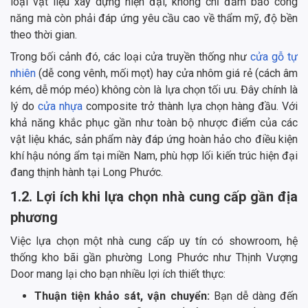
loại vật liệu xây dựng hiện đại, không chỉ đảm bảo công
năng mà còn phải đáp ứng yêu cầu cao về thẩm mỹ, độ bền
theo thời gian.
Trong bối cảnh đó, các loại cửa truyền thống như
cửa gỗ tự
nhiên
(dễ cong vênh, mối mọt) hay cửa nhôm giá rẻ (cách âm
kém, dễ móp méo) không còn là lựa chọn tối ưu. Đây chính là
lý do
cửa nhựa
composite trở thành lựa chọn hàng đầu. Với
khả năng khắc phục gần như toàn bộ nhược điểm của các
vật liệu khác, sản phẩm này đáp ứng hoàn hảo cho điều kiện
khí hậu nóng ẩm tại miền Nam, phù hợp lối kiến trúc hiện đại
đang thịnh hành tại Long Phước.
1.2. Lợi ích khi lựa chọn nhà cung cấp gần địa
phương
Việc lựa chọn một nhà cung cấp uy tín có showroom, hệ
thống kho bãi gần phường Long Phước như Thịnh Vượng
Door mang lại cho bạn nhiều lợi ích thiết thực:
Thuận tiện khảo sát, vận chuyển:
Bạn dễ dàng đến