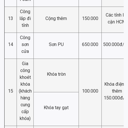
Công
Các tỉnh lâ
13
lắp đi
Cộng thêm
150.000
cận HCM
tỉnh
Công
14
sơn
Sơn PU
650.000
500.000đ/
cửa
Gia
công
Khóa tròn
khoét
khóa
Khóa điện t
15
(khách
100.000
thêm
hàng
150.000đ/b
cung
Khóa tay gạt
cấp
khóa)