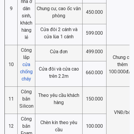
nhà ở
9
dân
Chung cư, cao ốc văn
450.000
sinh,
phòng
khách
Cửa đôi 2 cánh và
hàng
599.000
cửa lùa 1 cánh
lẻ
Công
Cửa đơn
499.000
lắp
Chung cư
10
cửa
thêm
Cửa đôi và cửa cao
chống
100.000đ/b
660.000
trên 2.2m
cháy
Công
Theo yêu cầu khách
11
bắn
150.000
hàng
Silicon
VNĐ/bộ
Công
Chèn kín theo yêu
12
bắn
100.000
cầu
Foam