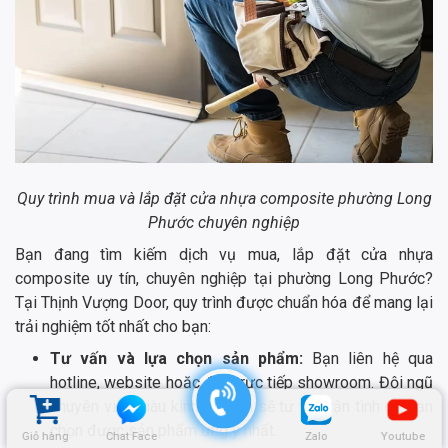
Quy trình mua và lắp đặt cửa nhựa composite phường Long
Phước chuyên nghiệp
Bạn đang tìm kiếm dịch vụ mua, lắp đặt cửa nhựa
composite uy tín, chuyên nghiệp tại phường Long Phước?
Tại Thịnh Vượng Door, quy trình được chuẩn hóa để mang lại
trải nghiệm tốt nhất cho bạn:
Tư vấn và lựa chọn sản phẩm:
Bạn liên hệ qua
hotline, website hoặc đến trực tiếp showroom. Đội ngũ
chuyên viên giàu kinh nghiệm sẽ tư vấn tận tình để bạn
chọn được sản phẩm ưng ý nhất.
Giỏ hàng
Chat Face
Zalo
Youtube