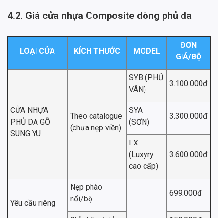
4.2. Giá cửa nhựa Composite dòng phủ da
ĐƠN
LOẠI CỬA
KÍCH THƯỚC
MODEL
GIÁ/BỘ
SYB (PHỦ
3.100.000đ
VÂN)
CỬA NHỰA
SYA
Theo catalogue
3.300.000đ
PHỦ DA GỖ
(SƠN)
(chưa nẹp viền)
SUNG YU
LX
(Luxyry
3.600.000đ
cao cấp)
Nẹp phào
699.000đ
nổi/bộ
Yêu cầu riêng