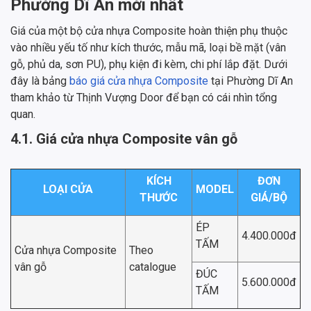
Phường Dĩ An mới nhất
Giá của một bộ cửa nhựa Composite hoàn thiện phụ thuộc
vào nhiều yếu tố như kích thước, mẫu mã, loại bề mặt (vân
gỗ, phủ da, sơn PU), phụ kiện đi kèm, chi phí lắp đặt. Dưới
đây là bảng
báo giá cửa nhựa Composite
tại Phường Dĩ An
tham khảo từ Thịnh Vượng Door để bạn có cái nhìn tổng
quan.
4.1. Giá cửa nhựa Composite vân gỗ
KÍCH
ĐƠN
LOẠI CỬA
MODEL
THƯỚC
GIÁ/BỘ
ÉP
4.400.000đ
TẤM
Cửa nhựa Composite
Theo
vân gỗ
catalogue
ĐÚC
5.600.000đ
TẤM