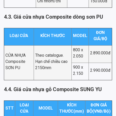
Chỉ nhôm/chỉ
150.000đ
4.3. Giá cửa nhựa Composite dòng sơn PU
ĐƠN
LOẠI CỬA
KÍCH THƯỚC
MODEL
GIÁ/BỘ
800 x
2.890.000đ
CỬA NHỰA
Theo catalogue.
2.050
Composite
Hạn chế chiều cao
900 x
SƠN PU
2150mm
2.990.000đ
2.150
4.4. Giá cửa nhựa gỗ Composite SUNG YU
LOẠI
KÍCH
ĐƠN GIÁ
STT
MODEL
CỬA
THƯỚC(mm)
BỘ(VNĐ/Bộ)