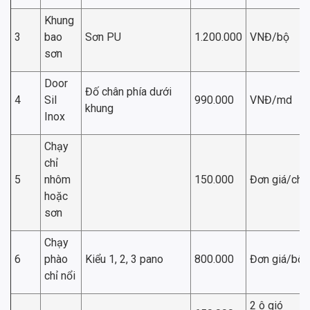
Khung
3
bao
Sơn PU
1.200.000
VNĐ/bộ
sơn
Door
Đố chân phía dưới
4
Sil
990.000
VNĐ/md
khung
Inox
Chạy
chỉ
5
nhôm
150.000
Đơn giá/chỉ
hoặc
sơn
Chạy
6
phào
Kiểu 1, 2, 3 pano
800.000
Đơn giá/bộ
chỉ nổi
2 ô gió