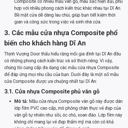
Composite có nhiều mẫu vân gỗ, màu sắc hiện đại, phù
hợp với nhiều phong cách kiến trúc khác nhau tại Dĩ An.
Bề mặt cửa dễ dàng lau chùi, giúp bạn tiết kiệm thời
gian và công sức trong việc vệ sinh nhà cửa.
3. Các mẫu cửa nhựa Composite phổ
biến cho khách hàng Dĩ An
Thịnh Vượng Door thấu hiểu rằng mỗi gia đình tại Dĩ An đều
có những phong cách kiến trúc và sở thích riêng. Vì vậy,
chúng tôi cung cấp đa dạng các mẫu cửa nhựa Composite
để đáp ứng mọi nhu cầu của bạn. Dưới đây là một số mẫu
cửa Composite được ưa chuộng nhất tại Dĩ An:
3.1. Cửa nhựa Composite phủ vân gỗ
Mô tả:
Mẫu cửa nhựa Composite vân gỗ này được dán
lớp film PVC cao cấp, mô phỏng chân thực vẻ đẹp của
vân gỗ tự nhiên như sồi, óc chó, xoan đào. Lớp film này
không chỉ mang lại vẻ đẹp thẩm mỹ mà còn có khả