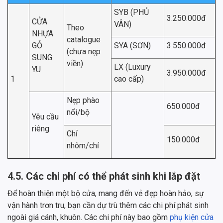
SYB (PHỦ
3.250.000đ
CỬA
VÂN)
Theo
NHỰA
catalogue
GỖ
SYA (SƠN)
3.550.000đ
(chưa nẹp
SUNG
viền)
LX (Luxury
YU
3.950.000đ
1
cao cấp)
Nẹp phào
650.000đ
nổi/bộ
Yêu cầu
riêng
Chỉ
150.000đ
nhôm/chỉ
4.5. Các chi phí có thể phát sinh khi lắp đặt
Để hoàn thiện một bộ cửa, mang đến vẻ đẹp hoàn hảo, sự
vận hành trơn tru, bạn cần dự trù thêm các chi phí phát sinh
ngoài giá cánh, khuôn. Các chi phí này bao gồm
phụ kiện cửa