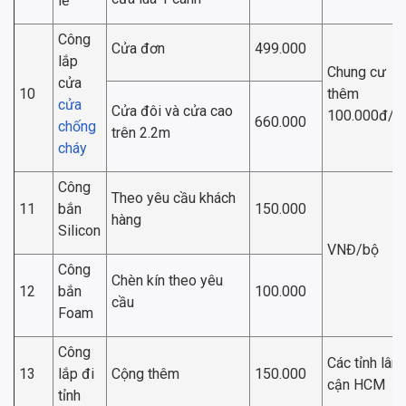
lẻ
Công
Cửa đơn
499.000
lắp
Chung cư
cửa
10
thêm
cửa
Cửa đôi và cửa cao
100.000đ/b
660.000
chống
trên 2.2m
cháy
Công
Theo yêu cầu khách
11
bắn
150.000
hàng
Silicon
VNĐ/bộ
Công
Chèn kín theo yêu
12
bắn
100.000
cầu
Foam
Công
Các tỉnh lân
13
lắp đi
Cộng thêm
150.000
cận HCM
tỉnh