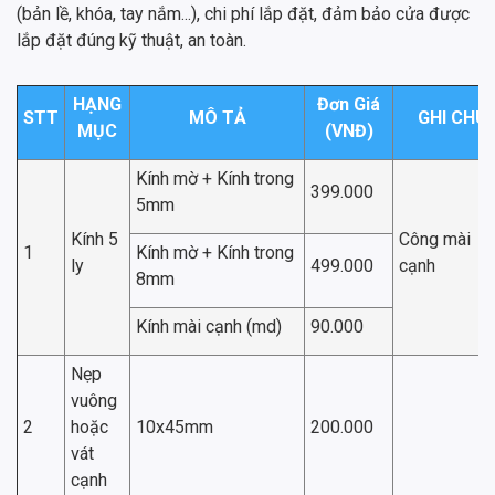
(bản lề, khóa, tay nắm...), chi phí lắp đặt, đảm bảo cửa được
lắp đặt đúng kỹ thuật, an toàn.
HẠNG
Đơn Giá
STT
MÔ TẢ
GHI CHÚ
MỤC
(VNĐ)
Kính mờ + Kính trong
399.000
5mm
Kính 5
Công mài
1
Kính mờ + Kính trong
ly
499.000
cạnh
8mm
Kính mài cạnh (md)
90.000
Nẹp
vuông
2
hoặc
10x45mm
200.000
vát
cạnh