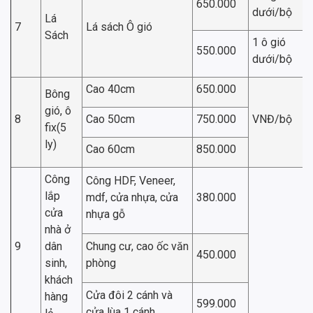
650.000
dưới/bộ
Lá
7
Lá sách Ô gió
Sách
1 ô gió
550.000
dưới/bộ
Cao 40cm
650.000
Bông
gió, ô
8
Cao 50cm
750.000
VNĐ/bộ
fix(5
ly)
Cao 60cm
850.000
Công
Công HDF, Veneer,
lắp
mdf, cửa nhựa, cửa
380.000
cửa
nhựa gỗ
nhà ở
9
dân
Chung cư, cao ốc văn
450.000
sinh,
phòng
khách
Cửa đôi 2 cánh và
hàng
599.000
cửa lùa 1 cánh