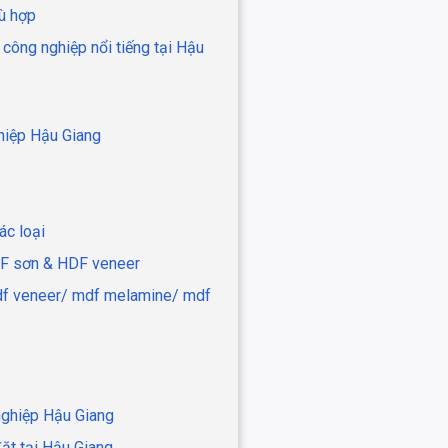
hù hợp
ng nghiệp nổi tiếng tại Hậu
ghiệp Hậu Giang
ác loại
DF sơn & HDF veneer
df veneer/ mdf melamine/ mdf
 nghiệp Hậu Giang
đặt tại Hậu Giang