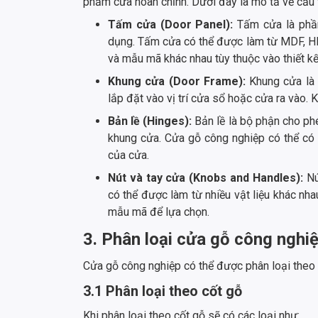
phẩm cửa hoàn chỉnh. Dưới đây là mô tả về cấu
Tấm cửa (Door Panel):
Tấm cửa là phần
dụng. Tấm cửa có thể được làm từ MDF, HDF
và mẫu mã khác nhau tùy thuộc vào thiết kế
Khung cửa (Door Frame):
Khung cửa là 
lắp đặt vào vị trí cửa sổ hoặc cửa ra vào
Bản lề (Hinges):
Bản lề là bộ phận cho p
khung cửa. Cửa gỗ công nghiệp có thể có t
của cửa.
Nút và tay cửa (Knobs and Handles):
Nú
có thể được làm từ nhiều vật liệu khác nhau
mẫu mã để lựa chọn.
3. Phân loại cửa gỗ công nghi
Cửa gỗ công nghiệp có thể được phân loại theo 
3.1 Phân loại theo cốt gỗ
Khi phân loại theo cốt gỗ sẽ có các loại như: