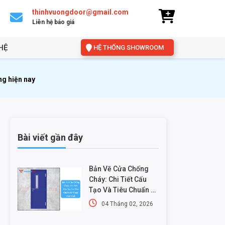
thinhvuongdoor@gmail.com
Liên hệ báo giá
HỆ
HỆ THỐNG SHOWROOM
ng hiện nay
Bài viết gần đây
Bản Vẽ Cửa Chống
Cháy: Chi Tiết Cấu
Tạo Và Tiêu Chuẩn Kỹ
Thuật Mới Nhất
04 Tháng 02, 2026