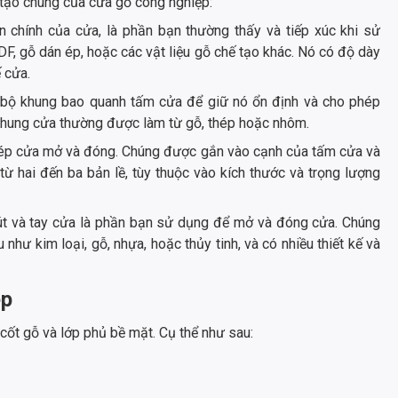
 tạo chung của cửa gỗ công nghiệp:
 chính của cửa, là phần bạn thường thấy và tiếp xúc khi sử
, gỗ dán ép, hoặc các vật liệu gỗ chế tạo khác. Nó có độ dày
 cửa.
bộ khung bao quanh tấm cửa để giữ nó ổn định và cho phép
. Khung cửa thường được làm từ gỗ, thép hoặc nhôm.
hép cửa mở và đóng. Chúng được gắn vào cạnh của tấm cửa và
ừ hai đến ba bản lề, tùy thuộc vào kích thước và trọng lượng
t và tay cửa là phần bạn sử dụng để mở và đóng cửa. Chúng
 như kim loại, gỗ, nhựa, hoặc thủy tinh, và có nhiều thiết kế và
ệp
cốt gỗ và lớp phủ bề mặt. Cụ thể như sau: