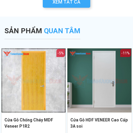
XEM TẤT CẢ
n
các lưu ý quan
an toàn PCCC mới
lựa chọn cửa bền
a
trọng khi thẩm
nhất hiện nay.
đẹp từ chuyên gia
.
định bản vẽ PCCC.
Thịnh Vượng Door.
SẢN PHẨM
QUAN TÂM
-5%
-11%
Cửa Gỗ Chống Cháy MDF
Cửa Gỗ HDF VENEER Cao Cấp
Veneer P1R2
3A soi