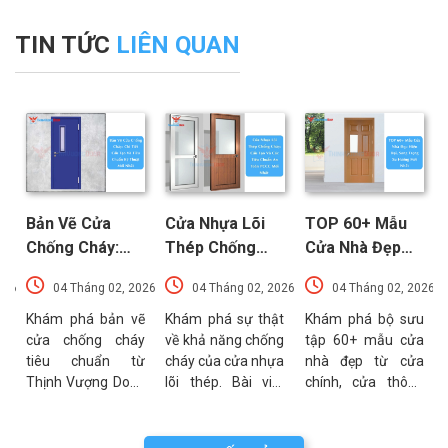
TIN TỨC
LIÊN QUAN
Bản Vẽ Cửa
Cửa Nhựa Lõi
TOP 60+ Mẫu
Chống Cháy:
Thép Chống
Cửa Nhà Đẹp
Chi Tiết Cấu
Cháy: Cấu Tạo
Hiện Đại, Sang
026
04 Tháng 02, 2026
04 Tháng 02, 2026
04 Tháng 02, 2026
Tạo Và Tiêu
Và Các Tiêu
Trọng Xu
t
Chuẩn Kỹ Thuật
Chuẩn An Toàn
Hướng Mới Nhất
u
Khám phá bản vẽ
Khám phá sự thật
Khám phá bộ sưu
a
cửa chống cháy
về khả năng chống
tập 60+ mẫu cửa
Mới Nhất
PCCC Mới Nhất
a
tiêu chuẩn từ
cháy của cửa nhựa
nhà đẹp từ cửa
g
Thịnh Vượng Door.
lõi thép. Bài viết
chính, cửa thông
g
Bài viết cung cấp
phân tích chi tiết
phòng đến cổng
g
thông số kỹ thuật,
cấu tạo, ưu điểm
nhà với đa dạng
n
sơ đồ cấu tạo và
và các tiêu chuẩn
chất liệu. Tư vấn