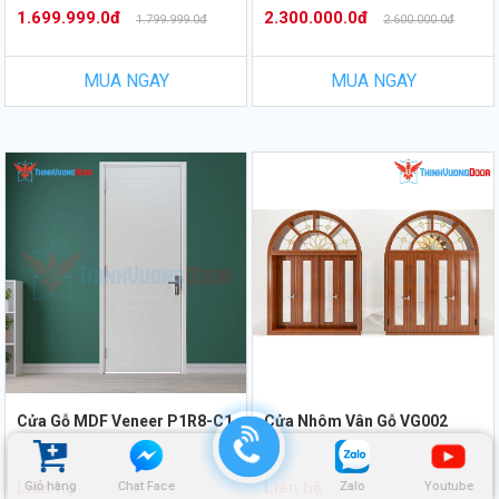
1.699.999.0đ
2.300.000.0đ
1.799.999.0đ
2.600.000.0đ
MUA NGAY
MUA NGAY
Cửa Gỗ MDF Veneer P1R8-C1
Cửa Nhôm Vân Gỗ VG002
Liên hệ
Liên hệ
Giỏ hàng
Chat Face
Zalo
Youtube