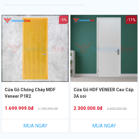
-5%
-11%
Cửa Gỗ Chống Cháy MDF
Cửa Gỗ HDF VENEER Cao Cấp
Veneer P1R2
3A soi
1.699.999.0đ
2.300.000.0đ
1.799.999.0đ
2.600.000.0đ
MUA NGAY
MUA NGAY