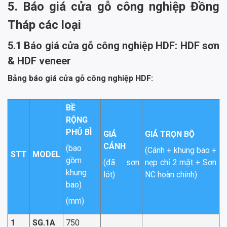
5. Báo giá cửa gỗ công nghiệp Đồng
Tháp các loại
5.1 Báo giá cửa gỗ công nghiệp HDF: HDF sơn
& HDF veneer
Bảng báo giá cửa gỗ công nghiệp HDF:
BỀ
RỘNG
PHỦ BÌ
GIÁ
GIÁ TRỌN BỘ
CÁNH
(bao
(Cánh + khung bao +
STT
MODEL
gồm
(đã sơn
nẹp chỉ 2 mặt + Sơn
khung
lót)
NC hoàn chỉnh)
bao)
(mm)
1
SG.1A
750