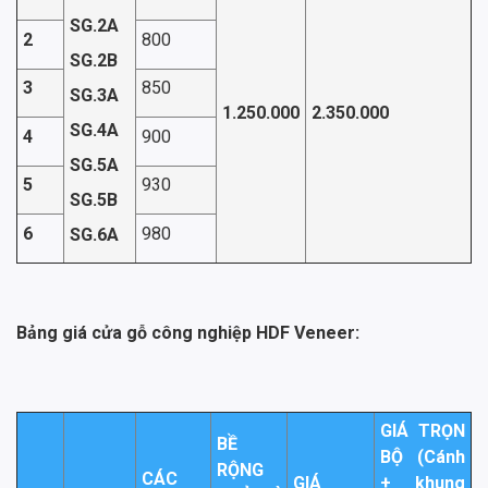
SG.2A
2
800
SG.2B
3
850
SG.3A
1.250.000
2.350.000
SG.4A
4
900
SG.5A
5
930
SG.5B
6
980
SG.6A
Bảng giá cửa gỗ công nghiệp HDF Veneer:
GIÁ TRỌN
BỀ
BỘ (Cánh
RỘNG
CÁC
GIÁ
+ khung