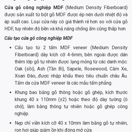
Cửa gỗ công nghiệp MDF
(Medium Density Fiberboard)
được sản xuất từ bột gỗ MDF được ép nén dưới nhiệt độ và
áp suất cao. Loại cửa này có giá thành rẻ hơn so với cửa gỗ
HDF, tuy nhiên độ bền và khả năng chống ẩm cũng thấp hơn.
Cấu tạo cửa gỗ công nghiệp MDF
Cấu tạo từ 2 tấm MDF veneer (Medium Density
Fiberboard) dày kích cỡ 4-6mm, bên ngoài được dán
thêm lớp gỗ tự nhiên được lạng mỏng từ các danh mộc:
Oak (sồi), Ash (Tần Bì), Sapele, Rosewood, Căm Xe,
Xoan Đào,..được nhập khẩu theo tiêu chuẩn châu Âu.
Tấm da cửa MDF veneer là các mẫu tấm phẳng
Khung bao bằng gỗ thông hoặc gỗ ghép, kích thước
khung 40 x 110mm (±2) hoặc theo độ dày tường (ô
chờ), làm bằng thông tự nhiên hoặc gỗ ghép công
nghiệp.
Nẹp chỉ viền kích cỡ 40 x 10mm làm bằng gỗ tự nhiên,
ron hơi giúp giảm ồn khi đóng mở cửa.