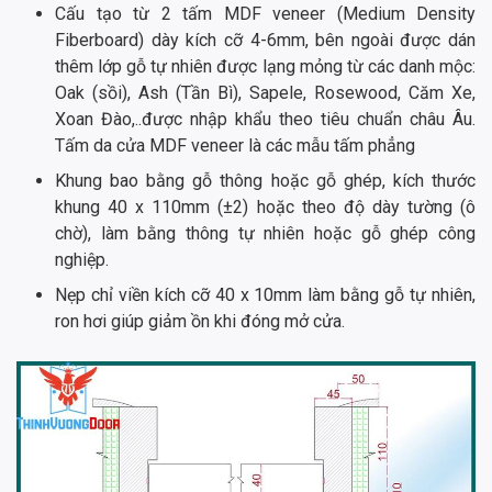
Cấu tạo từ 2 tấm MDF veneer (Medium Density
Fiberboard) dày kích cỡ 4-6mm, bên ngoài được dán
thêm lớp gỗ tự nhiên được lạng mỏng từ các danh mộc:
Oak (sồi), Ash (Tần Bì), Sapele, Rosewood, Căm Xe,
Xoan Đào,..được nhập khẩu theo tiêu chuẩn châu Âu.
Tấm da cửa MDF veneer là các mẫu tấm phẳng
Khung bao bằng gỗ thông hoặc gỗ ghép, kích thước
khung 40 x 110mm (±2) hoặc theo độ dày tường (ô
chờ), làm bằng thông tự nhiên hoặc gỗ ghép công
nghiệp.
Nẹp chỉ viền kích cỡ 40 x 10mm làm bằng gỗ tự nhiên,
ron hơi giúp giảm ồn khi đóng mở cửa.