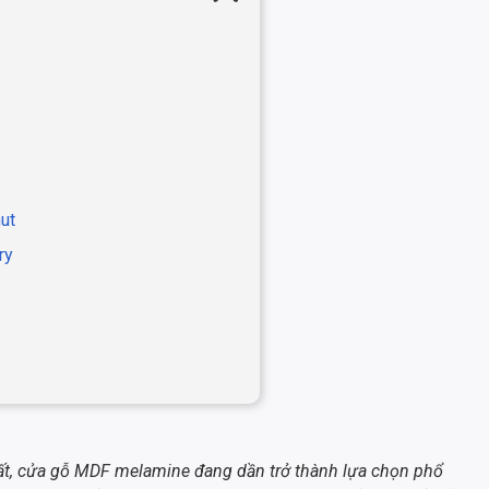
ut
ry
hất, cửa gỗ MDF melamine đang dần trở thành lựa chọn phổ