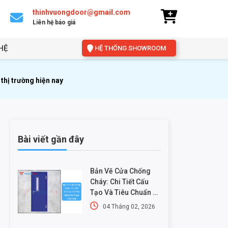
thinhvuongdoor@gmail.com
Liên hệ báo giá
HỆ
HỆ THỐNG SHOWROOM
hị trường hiện nay
Bài viết gần đây
Bản Vẽ Cửa Chống
Cháy: Chi Tiết Cấu
Tạo Và Tiêu Chuẩn Kỹ
Thuật Mới Nhất
04 Tháng 02, 2026