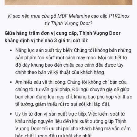
Vì sao nên mua cửa gỗ MDF Melamine cao cấp P1R2inox
từ Thịnh Vượng Door?
Giữa hàng trăm đơn vị cung cấp, Thịnh Vượng Door
khẳng định vị thế nhờ 3 giá trị cốt lõi:
Năng lực sản xuất tùy biến: Chúng tôi không bán những
sản phẩm "có sẵn" một cách máy móc. Mọi chi tiết từ
độ dày khung bao đến chiều cao cánh đều được tùy
chỉnh theo bản vẽ kỹ thuật của khách hàng.
Am hiểu sâu về thi công: Chúng tôi không chỉ bán cửa,
chúng tôi tư vấn giải pháp. Đội ngũ chuyên gia sẽ giúp
bạn chọn đúng loại nẹp chỉ, khung bao phù hợp với thực
tế tường, giảm thiểu rủi ro sai sót khi lắp đặt.
Uy tín từ đơn vị sản xuất trực tiếp: Việc kiểm soát từ
khâu nhập nguyên liệu đến khi xuất xưởng giúp Thịnh
Vượng Door tối ưu chi phí cho khách hàng mà vẫn đảm
bảo chất lượng đầu ra khắt khe nhất.