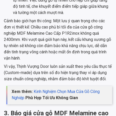
tự nhiên. Việc dùng gỗ tự nhiên cho nẹp chỉ giúp tăng
độ tinh tế, che khuyết điểm điểm tiếp giáp giữa khung
và tường một cách mượt mà.
Cảnh báo giới hạn thi công: Một lưu ý quan trọng cho các
đơn vị thiết kế: Chiều cao phủ bì tối đa của cửa gỗ công
nghiệp MDF Melamine Cao Cấp P1R2inox không quá
2400mm. Khi vượt quá giới hạn này, kết cấu khung xương gỗ
tự nhiên sẽ không còn đảm bảo khả năng chịu lực, dễ dẫn
đến tình trạng võng cánh hoặc mất ổn định trong quá trình
vận hành.
Vì vậy, Thịnh Vượng Door luôn sản xuất theo yêu cầu thực tế
(Custom-made) dựa trên số đo hiện trạng thay vì áp dụng
size chuẩn công nghiệp, nhằm đảm bảo độ khít tuyệt đối.
Xem thêm:
Kinh Nghiệm Chọn Mua Cửa Gỗ Công
Nghiệp
Phù Hợp Tối Ưu Không Gian
3. Báo giá cửa gỗ MDF Melamine cao