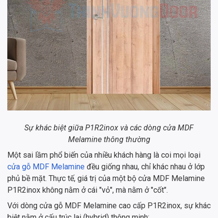
Sự khác biệt giữa P1R2inox và các dòng cửa MDF
Melamine thông thường
Một sai lầm phổ biến của nhiều khách hàng là coi mọi loại
cửa gỗ MDF Melamine
đều giống nhau, chỉ khác nhau ở lớp
phủ bề mặt. Thực tế, giá trị của một bộ cửa MDF Melamine
P1R2inox không nằm ở cái "vỏ", mà nằm ở "cốt".
Với dòng cửa gỗ MDF Melamine cao cấp P1R2inox, sự khác
biệt nằm ở cấu trúc lai (hybrid) thông minh: