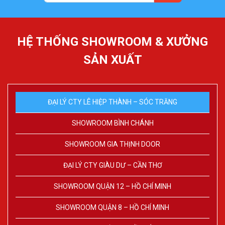
HỆ THỐNG SHOWROOM & XƯỞNG
SẢN XUẤT
ĐẠI LÝ CTY LÊ HIỆP THÀNH – SÓC TRĂNG
SHOWROOM BÌNH CHÁNH
SHOWROOM GIA THỊNH DOOR
ĐẠI LÝ CTY GIÀU DƯ – CẦN THƠ
SHOWROOM QUẬN 12 – HỒ CHÍ MINH
SHOWROOM QUẬN 8 – HỒ CHÍ MINH