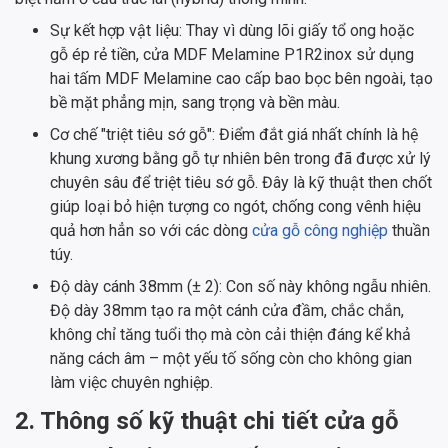
Sự kết hợp vật liệu: Thay vì dùng lõi giấy tổ ong hoặc
gỗ ép rẻ tiền, cửa MDF Melamine P1R2inox sử dụng
hai tấm MDF Melamine cao cấp bao bọc bên ngoài, tạo
bề mặt phẳng mịn, sang trọng và bền màu.
Cơ chế "triệt tiêu sớ gỗ": Điểm đắt giá nhất chính là hệ
khung xương bằng gỗ tự nhiên bên trong đã được xử lý
chuyên sâu để triệt tiêu sớ gỗ. Đây là kỹ thuật then chốt
giúp loại bỏ hiện tượng co ngót, chống cong vênh hiệu
quả hơn hẳn so với các dòng
cửa gỗ công nghiệp
thuần
túy.
Độ dày cánh 38mm (± 2): Con số này không ngẫu nhiên.
Độ dày 38mm tạo ra một cánh cửa đầm, chắc chắn,
không chỉ tăng tuổi thọ mà còn cải thiện đáng kể khả
năng cách âm – một yếu tố sống còn cho không gian
làm việc chuyên nghiệp.
2. Thông số kỹ thuật chi tiết cửa gỗ