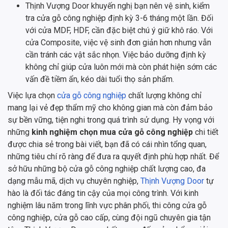
Thịnh Vượng Door khuyến nghị bạn nên vệ sinh, kiểm
tra cửa gỗ công nghiệp định kỳ 3-6 tháng một lần. Đối
với cửa MDF, HDF, cần đặc biệt chú ý giữ khô ráo. Với
cửa Composite, việc vệ sinh đơn giản hơn nhưng vẫn
cần tránh các vật sắc nhọn. Việc bảo dưỡng định kỳ
không chỉ giúp cửa luôn mới mà còn phát hiện sớm các
vấn đề tiềm ẩn, kéo dài tuổi thọ sản phẩm.
Việc lựa chọn
cửa gỗ công nghiệp
chất lượng không chỉ
mang lại vẻ đẹp thẩm mỹ cho không gian mà còn đảm bảo
sự bền vững, tiện nghi trong quá trình sử dụng. Hy vọng với
những
kinh nghiệm chọn mua cửa gỗ công nghiệp
chi tiết
được chia sẻ trong bài viết, bạn đã có cái nhìn tổng quan,
những tiêu chí rõ ràng để đưa ra quyết định phù hợp nhất. Để
sở hữu những bộ cửa gỗ công nghiệp chất lượng cao, đa
dạng mẫu mã, dịch vụ chuyên nghiệp,
Thịnh Vượng Door
tự
hào là đối tác đáng tin cậy của mọi công trình. Với kinh
nghiệm lâu năm trong lĩnh vực phân phối, thi công cửa gỗ
công nghiệp, cửa gỗ cao cấp, cùng đội ngũ chuyên gia tận