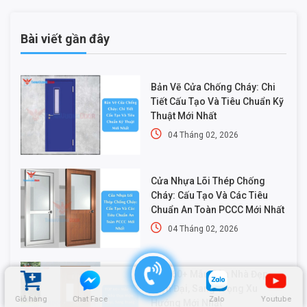
Bài viết gần đây
Bản Vẽ Cửa Chống Cháy: Chi
Tiết Cấu Tạo Và Tiêu Chuẩn Kỹ
Thuật Mới Nhất
04 Tháng 02, 2026
Cửa Nhựa Lõi Thép Chống
Cháy: Cấu Tạo Và Các Tiêu
Chuẩn An Toàn PCCC Mới Nhất
04 Tháng 02, 2026
TOP 60+ Mẫu Cửa Nhà Đẹp
Hiện Đại, Sang Trọng Xu
Giỏ hàng
Chat Face
Zalo
Youtube
Hướng Mới Nhất