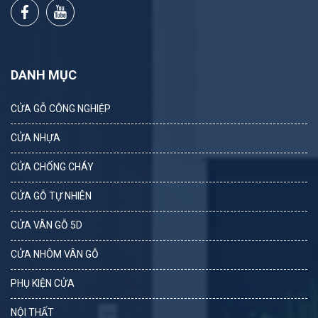
DANH MỤC
CỬA GỖ CÔNG NGHIỆP
CỬA NHỰA
CỬA CHỐNG CHÁY
CỬA GỖ TỰ NHIÊN
CỬA VÂN GỖ 5D
CỬA NHÔM VÂN GỖ
PHỤ KIỆN CỬA
NỘI THẤT