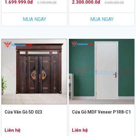
1.699.999.0đ
2.300.000.0đ
1.799.999.0đ
2.600.000.0đ
MUA NGAY
MUA NGAY
Cửa Vân Gỗ 5D 023
Cửa Gỗ MDF Veneer P1R8-C1
Liên hệ
Liên hệ