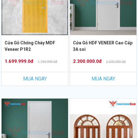
Cửa Gỗ Chống Cháy MDF
Cửa Gỗ HDF VENEER Cao Cấp
Veneer P1R2
3A soi
1.699.999.0đ
2.300.000.0đ
1.799.999.0đ
2.600.000.0đ
MUA NGAY
MUA NGAY