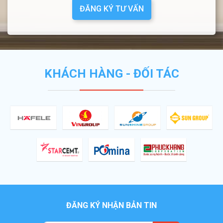
ĐĂNG KÝ TƯ VẤN
KHÁCH HÀNG - ĐỐI TÁC
ĐĂNG KÝ NHẬN BẢN TIN