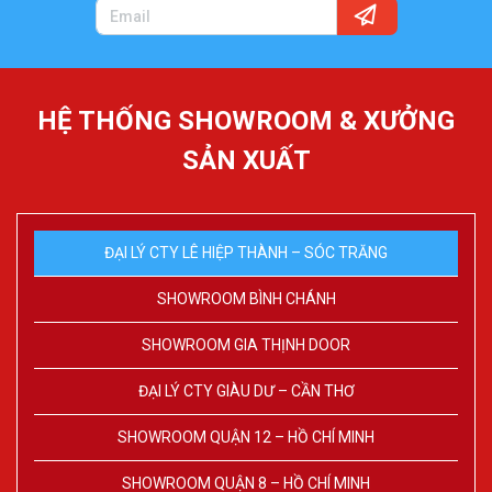
HỆ THỐNG SHOWROOM & XƯỞNG
SẢN XUẤT
ĐẠI LÝ CTY LÊ HIỆP THÀNH – SÓC TRĂNG
SHOWROOM BÌNH CHÁNH
SHOWROOM GIA THỊNH DOOR
ĐẠI LÝ CTY GIÀU DƯ – CẦN THƠ
SHOWROOM QUẬN 12 – HỒ CHÍ MINH
SHOWROOM QUẬN 8 – HỒ CHÍ MINH