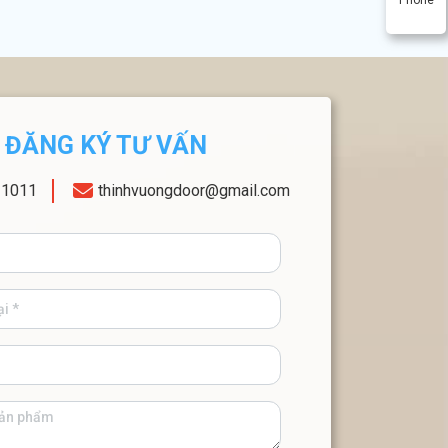
ĐĂNG KÝ TƯ VẤN
11011
thinhvuongdoor@gmail.com