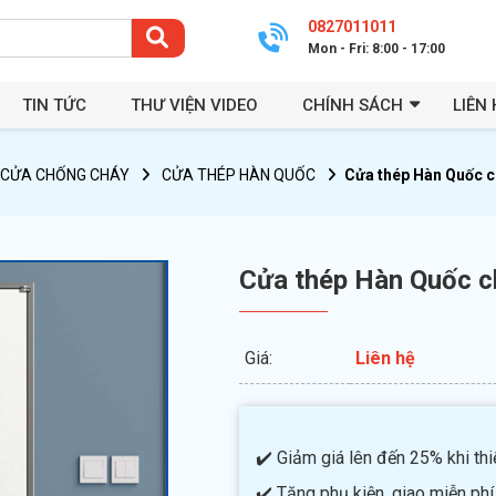
0827011011
Mon - Fri: 8:00 - 17:00
TIN TỨC
THƯ VIỆN VIDEO
CHÍNH SÁCH
LIÊN 
CỬA CHỐNG CHÁY
CỬA THÉP HÀN QUỐC
Cửa thép Hàn Quốc c
Cửa thép Hàn Quốc c
Giá:
Liên hệ
✔️ Giảm giá lên đến 25% khi thiế
✔️ Tặng phụ kiện, giao miễn phí