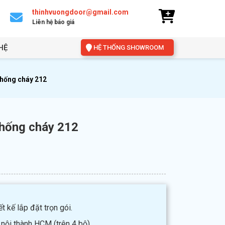
thinhvuongdoor@gmail.com
Liên hệ báo giá
HỆ
HỆ THỐNG SHOWROOM
hống cháy 212
hống cháy 212
t kế lắp đặt trọn gói.
 nội thành HCM (trên 4 bộ).