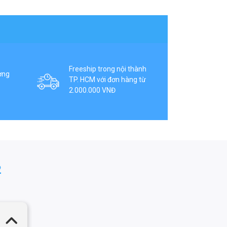
Freeship trong nội thành
ợng
TP. HCM với đơn hàng từ
2.000.000 VNĐ
2