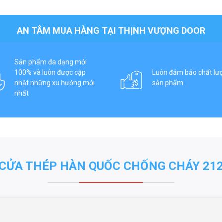
AN TÂM MUA HÀNG TẠI THỊNH VƯỢNG DOOR
Sản phẩm đa dạng mới
100% và luôn được cập
Luôn đảm bảo chất lư
nhật những xu hướng mới
sản phẩm
nhất
CỬA THÉP HÀN QUỐC CHỐNG CHÁY 21