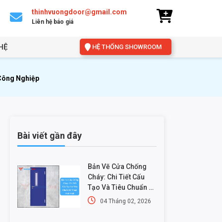
thinhvuongdoor@gmail.com
Liên hệ báo giá
HỆ
HỆ THỐNG SHOWROOM
 Công Nghiệp
Bài viết gần đây
Bản Vẽ Cửa Chống
Cháy: Chi Tiết Cấu
Tạo Và Tiêu Chuẩn Kỹ
Thuật Mới Nhất
04 Tháng 02, 2026