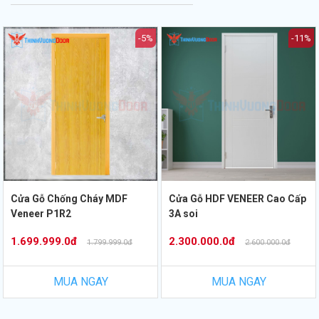
-5%
-11%
Cửa Gỗ Chống Cháy MDF
Cửa Gỗ HDF VENEER Cao Cấp
Veneer P1R2
3A soi
1.699.999.0đ
2.300.000.0đ
1.799.999.0đ
2.600.000.0đ
MUA NGAY
MUA NGAY