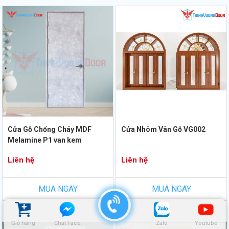
Cửa Gỗ Chống Cháy MDF
Cửa Nhôm Vân Gỗ VG002
Melamine P1 van kem
Liên hệ
Liên hệ
MUA NGAY
MUA NGAY
Giỏ hàng
Chat Face
Zalo
Youtube