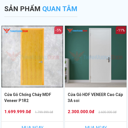
SẢN PHẨM
QUAN TÂM
-5%
-11%
Cửa Gỗ Chống Cháy MDF
Cửa Gỗ HDF VENEER Cao Cấp
Veneer P1R2
3A soi
1.699.999.0đ
2.300.000.0đ
1.799.999.0đ
2.600.000.0đ
MUA NGAY
MUA NGAY