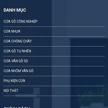
DANH MỤC
CỬA GỖ CÔNG NGHIỆP
CỬA NHỰA
CỬA CHỐNG CHÁY
CỬA GỖ TỰ NHIÊN
CỬA VÂN GỖ 5D
CỬA NHÔM VÂN GỖ
PHỤ KIỆN CỬA
NỘI THẤT