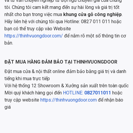
và tư vấn chuyên nghiệp từ đội ngũ chuyên gia của chúng
tôi. Chúng tôi cam kết mang đến sự hài lòng và giá trị tốt
nhất cho bạn trong việc mua
khung cửa gỗ công nghiệp
.
Hãy liên hệ với chúng tôi qua Hotline: 0827 011 011 hoặc
bạn có thể truy cập vào Website
https://thinhvuongdoor.com/
để nắm rõ một số thông tin cơ
bản.
ĐẶT MUA HÀNG ĐẢM BẢO TẠI THINHVUONGDOOR
Đặt mua cửa & nội thất online đảm bảo bằng giá trị và danh
tiếng khi mua trực tiếp
Với hệ thống 12 Showroom & Xưởng sản xuất trên toàn quốc
Mời quý khách hàng gọi đến
HOTLINE:
0827011011
hoặc
truy cập website
https://thinhvuongdoor.com
để nhận báo
giá