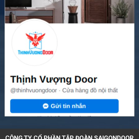
CÔNG TY CỔ PHẦN TẬP ĐOÀN SAIGONDOOR