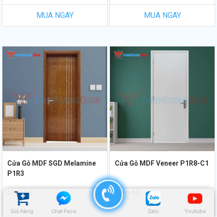
MUA NGAY
MUA NGAY
Cửa Gỗ MDF SGD Melamine
Cửa Gỗ MDF Veneer P1R8-C1
P1R3
Liên hệ
Liên hệ
Giỏ hàng
Chat Face
Zalo
Youtube