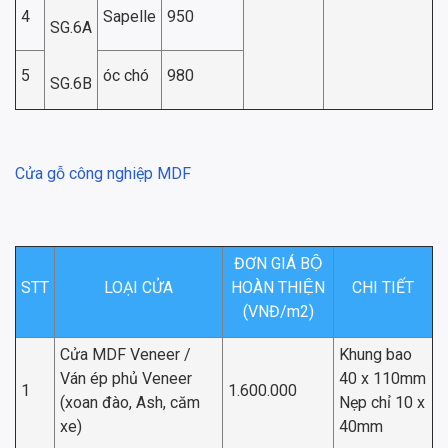
4
Sapelle
950
SG.6A
5
óc chó
980
SG.6B
Cửa gỗ công nghiệp MDF
ĐƠN GIÁ BỘ
STT
LOẠI CỬA
HOÀN THIỆN
CHI TIẾT
(VNĐ/m2)
Cửa MDF Veneer /
Khung bao
Ván ép phủ Veneer
40 x 110mm
1
1.600.000
(xoan đào, Ash, căm
Nẹp chỉ 10 x
xe)
40mm