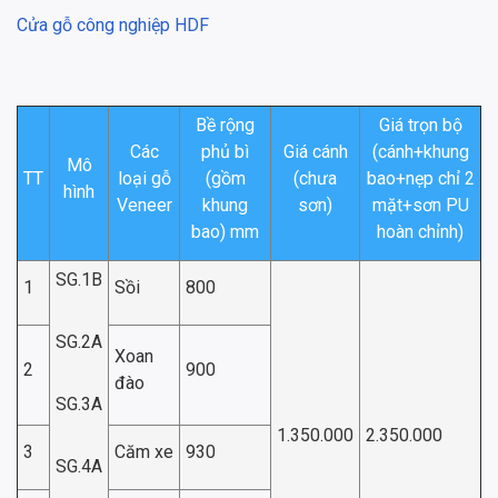
Cửa gỗ công nghiệp HDF
Bề rộng
Giá trọn bộ
Các
phủ bì
Giá cánh
(cánh+khung
Mô
TT
loại gỗ
(gồm
(chưa
bao+nẹp chỉ 2
hình
Veneer
khung
sơn)
mặt+sơn PU
bao) mm
hoàn chỉnh)
SG.1B
1
Sồi
800
SG.2A
Xoan
2
900
đào
SG.3A
1.350.000
2.350.000
3
Căm xe
930
SG.4A