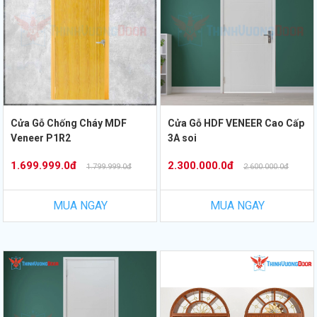
Cửa Gỗ Chống Cháy MDF
Cửa Gỗ HDF VENEER Cao Cấp
Veneer P1R2
3A soi
1.699.999.0đ
2.300.000.0đ
1.799.999.0đ
2.600.000.0đ
MUA NGAY
MUA NGAY