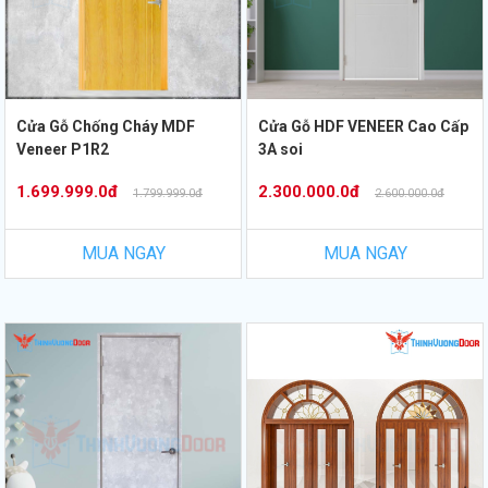
Cửa Gỗ Chống Cháy MDF
Cửa Gỗ HDF VENEER Cao Cấp
Veneer P1R2
3A soi
1.699.999.0đ
2.300.000.0đ
1.799.999.0đ
2.600.000.0đ
MUA NGAY
MUA NGAY