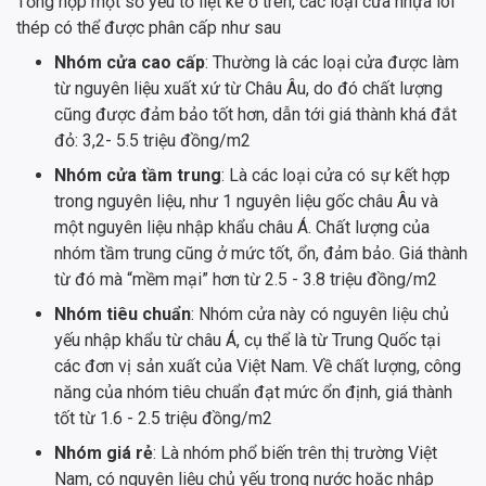
Tổng hợp một số yếu tố liệt kê ở trên, các loại cửa nhựa lõi
thép có thể được phân cấp như sau
Nhóm cửa cao cấp
: Thường là các loại cửa được làm
từ nguyên liệu xuất xứ từ Châu Âu, do đó chất lượng
cũng được đảm bảo tốt hơn, dẫn tới giá thành khá đắt
đỏ: 3,2- 5.5 triệu đồng/m2
Nhóm cửa tầm trung
: Là các loại cửa có sự kết hợp
trong nguyên liệu, như 1 nguyên liệu gốc châu Âu và
một nguyên liệu nhập khẩu châu Á. Chất lượng của
nhóm tầm trung cũng ở mức tốt, ổn, đảm bảo. Giá thành
từ đó mà “mềm mại” hơn từ 2.5 - 3.8 triệu đồng/m2
Nhóm tiêu chuẩn
: Nhóm cửa này có nguyên liệu chủ
yếu nhập khẩu từ châu Á, cụ thể là từ Trung Quốc tại
các đơn vị sản xuất của Việt Nam. Về chất lượng, công
năng của nhóm tiêu chuẩn đạt mức ổn định, giá thành
tốt từ 1.6 - 2.5 triệu đồng/m2
Nhóm giá rẻ
: Là nhóm phổ biến trên thị trường Việt
Nam, có nguyên liệu chủ yếu trong nước hoặc nhập