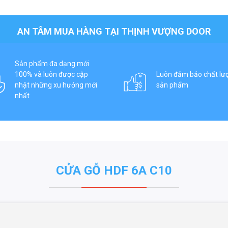
AN TÂM MUA HÀNG TẠI THỊNH VƯỢNG DOOR
Sản phẩm đa dạng mới
100% và luôn được cập
Luôn đảm bảo chất lư
nhật những xu hướng mới
sản phẩm
nhất
CỬA GỖ HDF 6A C10