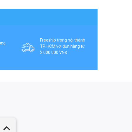
Freeship trong nội thành
ợng
TP. HCM với đơn hàng từ
2.000.000 VNĐ