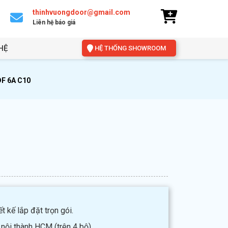
thinhvuongdoor@gmail.com
Liên hệ báo giá
HỆ
HỆ THỐNG SHOWROOM
F 6A C10
t kế lắp đặt trọn gói.
 nội thành HCM (trên 4 bộ).