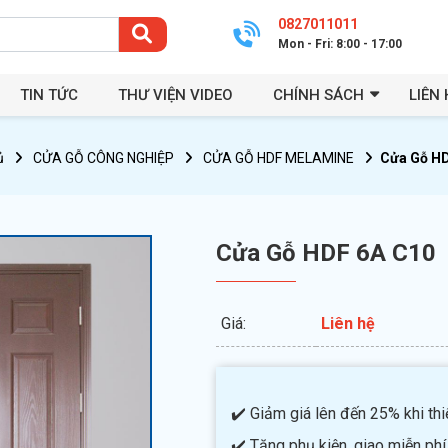
0827011011
Mon - Fri: 8:00 - 17:00
TIN TỨC
THƯ VIỆN VIDEO
CHÍNH SÁCH
LIÊN 
ủ
CỬA GỖ CÔNG NGHIỆP
CỬA GỖ HDF MELAMINE
Cửa Gỗ HD
Cửa Gỗ HDF 6A C10
Giá:
Liên hệ
✔️ Giảm giá lên đến 25% khi thiế
✔️ Tặng phụ kiện, giao miễn phí