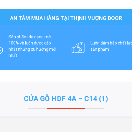
AN TÂM MUA HÀNG TẠI THỊNH VƯỢNG DOOR
Sản phẩm đa dạng mới
100% và luôn được cập
Luôn đảm bảo chất lư
nhật những xu hướng mới
sản phẩm
nhất
CỬA GỖ HDF 4A – C14 (1)