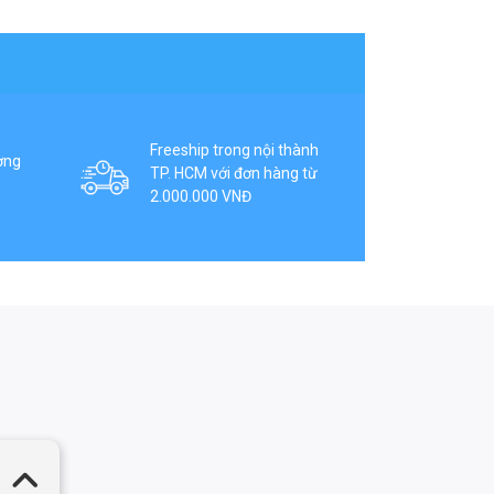
Freeship trong nội thành
ợng
TP. HCM với đơn hàng từ
2.000.000 VNĐ