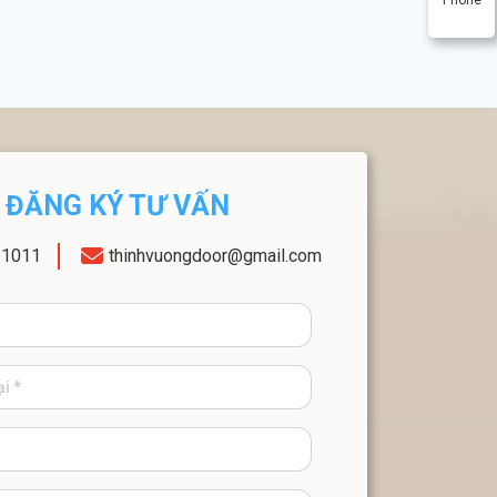
ĐĂNG KÝ TƯ VẤN
11011
thinhvuongdoor@gmail.com