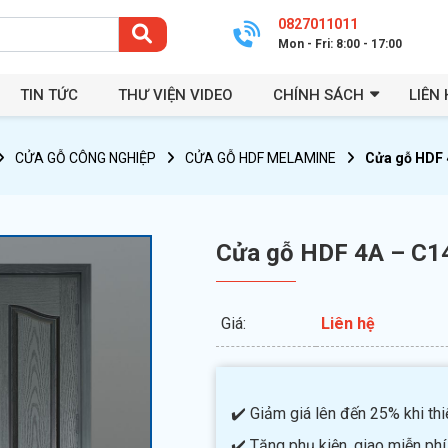
0827011011
Mon - Fri: 8:00 - 17:00
TIN TỨC
THƯ VIỆN VIDEO
CHÍNH SÁCH
LIÊN 
CỬA GỖ CÔNG NGHIỆP
CỬA GỖ HDF MELAMINE
Cửa gỗ HDF 4
Cửa gỗ HDF 4A – C14
Giá:
Liên hệ
✔️ Giảm giá lên đến 25% khi thiế
✔️ Tặng phụ kiện, giao miễn phí