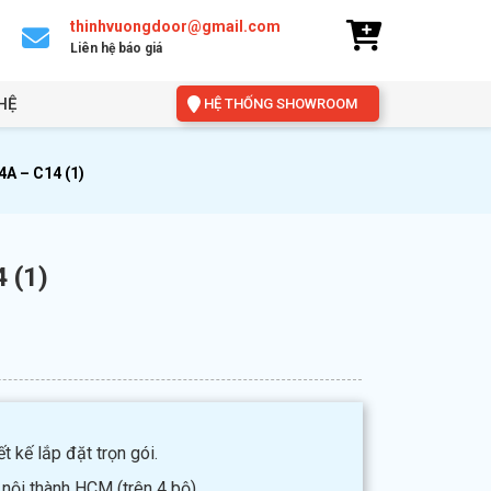
thinhvuongdoor@gmail.com
Liên hệ báo giá
HỆ
HỆ THỐNG SHOWROOM
A – C14 (1)
 (1)
t kế lắp đặt trọn gói.
 nội thành HCM (trên 4 bộ).