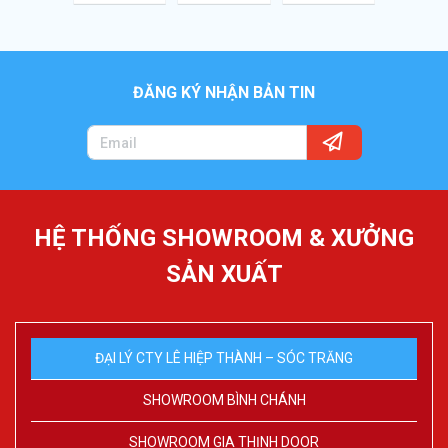
ĐĂNG KÝ NHẬN BẢN TIN
HỆ THỐNG SHOWROOM & XƯỞNG
SẢN XUẤT
ĐẠI LÝ CTY LÊ HIỆP THÀNH – SÓC TRĂNG
SHOWROOM BÌNH CHÁNH
SHOWROOM GIA THỊNH DOOR